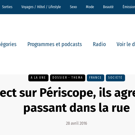
Sorties
Voyages / Hôtel / Lifestyle
Sexo
Mode
Beauté
Émissio
tégories
Programmes et podcasts
Radio
Voir le 
A LA UNE
DOSSIER - THEMA
FRANCE
SOCIÉTÉ
rect sur Périscope, ils ag
passant dans la rue
28 avril 2016