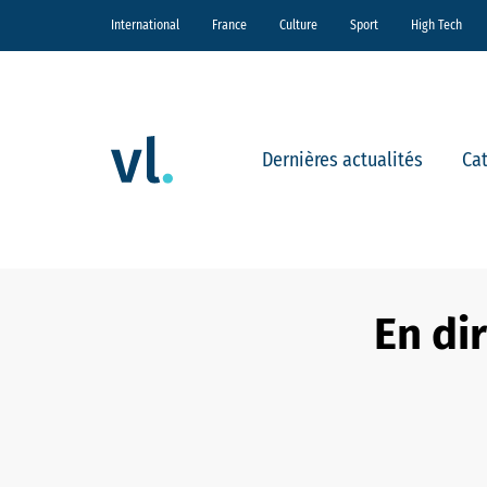
International
France
Culture
Sport
High Tech
Dernières actualités
Ca
En di