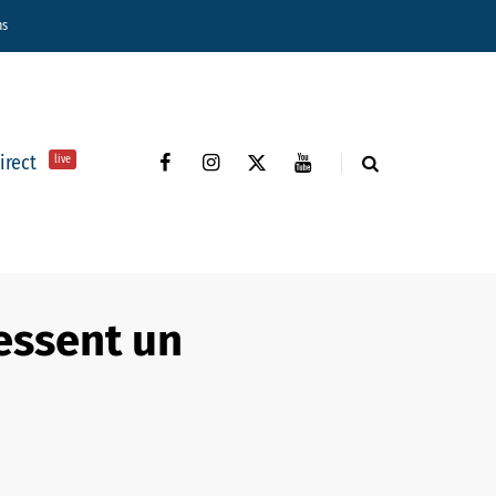
ns
direct
live
ressent un