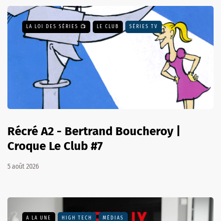
LA LOI DES SÉRIES 📺
LE CLUB
SÉRIES TV
Récré A2 - Bertrand Boucheroy |
Croque Le Club #7
5 août 2026
A LA UNE
HIGH TECH
MÉDIAS