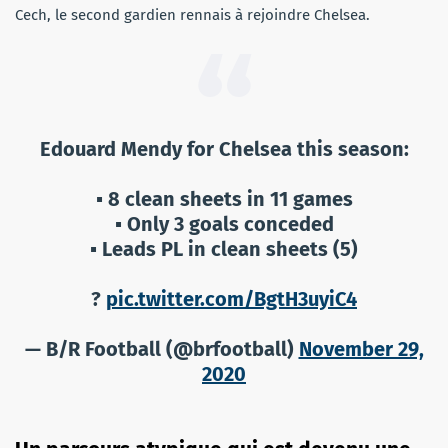
Cech, le second gardien rennais à rejoindre Chelsea.
Edouard Mendy for Chelsea this season:
▪️ 8 clean sheets in 11 games
▪️ Only 3 goals conceded
▪️ Leads PL in clean sheets (5)
?
pic.twitter.com/BgtH3uyiC4
— B/R Football (@brfootball)
November 29,
2020