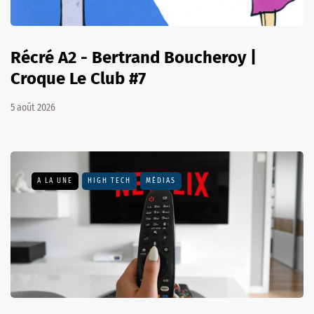
Récré A2 - Bertrand Boucheroy |
Croque Le Club #7
5 août 2026
A LA UNE
HIGH TECH
MÉDIAS