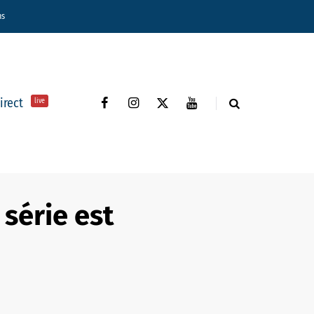
ns
direct
live
 série est