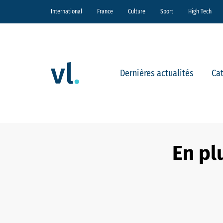
International
France
Culture
Sport
High Tech
Dernières actualités
Ca
En pl