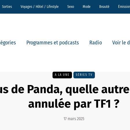
Sorties
Voyages / Hôtel / Lifestyle
Sexo
Mode
Beauté
Émissio
tégories
Programmes et podcasts
Radio
Voir le 
A LA UNE
SÉRIES TV
us de Panda, quelle autre
annulée par TF1 ?
17 mars 2025