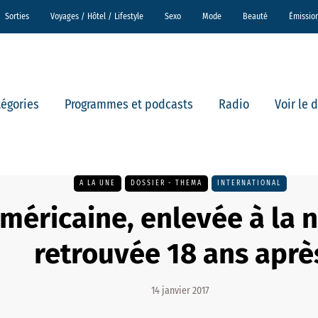
Sorties
Voyages / Hôtel / Lifestyle
Sexo
Mode
Beauté
Émissio
tégories
Programmes et podcasts
Radio
Voir le 
A LA UNE
DOSSIER - THEMA
INTERNATIONAL
méricaine, enlevée à la n
retrouvée 18 ans aprè
14 janvier 2017