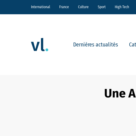
International
France
Culture
Sport
High Tech
Dernières actualités
Ca
Une A