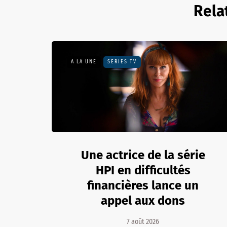
Rela
A LA UNE
SÉRIES TV
Une actrice de la série
HPI en difficultés
financières lance un
appel aux dons
7 août 2026