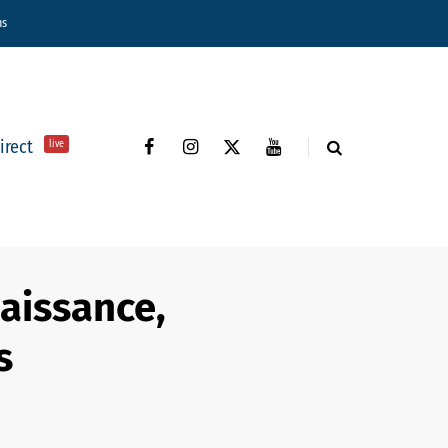
ns
direct
live
aissance,
s