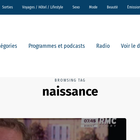
Sorties
Voyages / Hôtel / Lifestyle
Sexo
Mode
Beauté
Émissio
tégories
Programmes et podcasts
Radio
Voir le 
BROWSING TAG
naissance