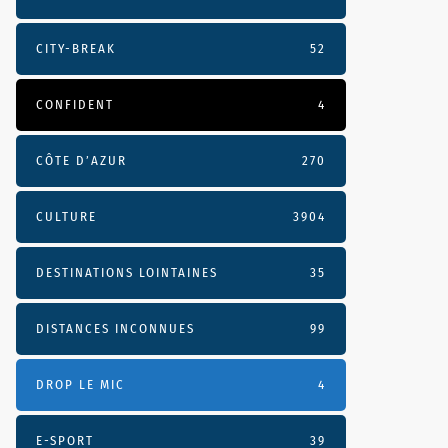
CITY-BREAK
52
CONFIDENT
4
CÔTE D’AZUR
270
CULTURE
3904
DESTINATIONS LOINTAINES
35
DISTANCES INCONNUES
99
DROP LE MIC
4
E-SPORT
39