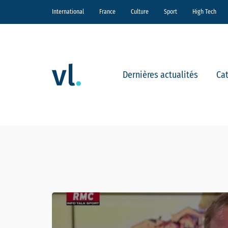
International
France
Culture
Sport
High Tech
Dernières actualités
Ca