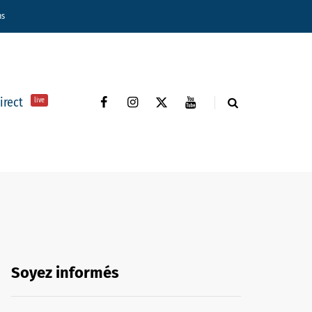
ns
direct
live
Soyez informés