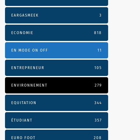
EARGASMEEK
3
ECONOMIE
818
EN MODE ON OFF
11
ENTREPRENEUR
105
ENVIRONNEMENT
279
EQUITATION
344
ÉTUDIANT
357
EURO FOOT
208