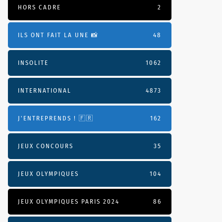
HORS CADRE
2
ILS ONT FAIT LA UNE 📸
48
INSOLITE
1062
INTERNATIONAL
4873
J'ENTREPRENDS ! 🇫🇷
162
JEUX CONCOURS
35
JEUX OLYMPIQUES
104
JEUX OLYMPIQUES PARIS 2024
86