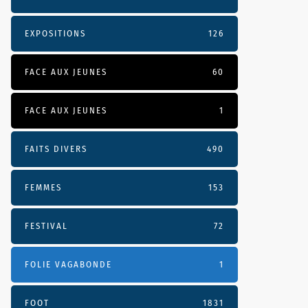
EXPOSITIONS
126
FACE AUX JEUNES
60
FACE AUX JEUNES
1
FAITS DIVERS
490
FEMMES
153
FESTIVAL
72
FOLIE VAGABONDE
1
FOOT
1831