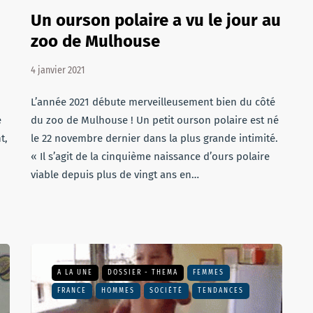
Un ourson polaire a vu le jour au
zoo de Mulhouse
4 janvier 2021
L’année 2021 débute merveilleusement bien du côté
e
du zoo de Mulhouse ! Un petit ourson polaire est né
t,
le 22 novembre dernier dans la plus grande intimité.
« Il s’agit de la cinquième naissance d’ours polaire
viable depuis plus de vingt ans en…
A LA UNE
DOSSIER - THEMA
FEMMES
FRANCE
HOMMES
SOCIÉTÉ
TENDANCES