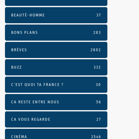
BEAUTÉ-HOMME
37
BONS PLANS
283
BRÈVES
2802
BUZZ
332
C'EST QUOI TA FRANCE ?
30
CA RESTE ENTRE NOUS
56
CA VOUS REGARDE
27
CINÉMA
2546