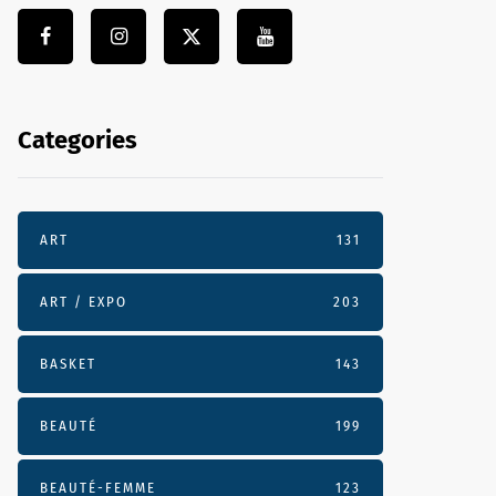
Categories
ART
131
ART / EXPO
203
BASKET
143
BEAUTÉ
199
BEAUTÉ-FEMME
123