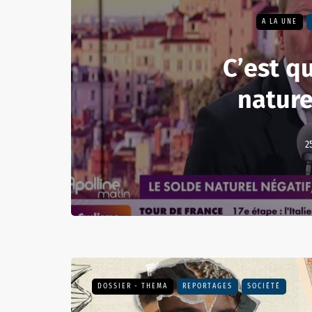
A LA UNE
C’est q
nature
2
DOSSIER - THEMA
REPORTAGES
SOCIÉTÉ