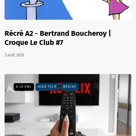
Récré A2 - Bertrand Boucheroy |
Croque Le Club #7
5 août 2026
A LA UNE
HIGH TECH
MÉDIAS