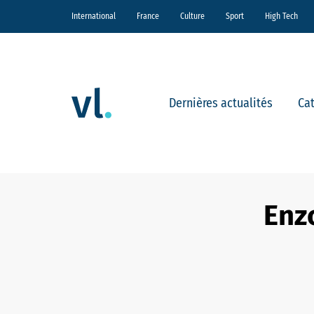
International
France
Culture
Sport
High Tech
Dernières actualités
Ca
Enzo