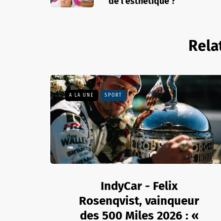
de l’esthétique ?
Rela
A LA UNE
SPORT
IndyCar - Felix
Rosenqvist, vainqueur
des 500 Miles 2026 : «