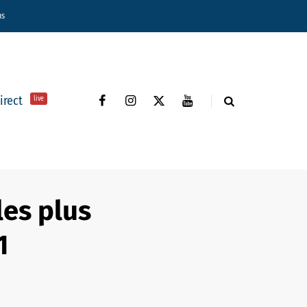
ns
direct
live
les plus
1