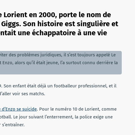
de Lorient en 2000, porte le nom de
iggs. Son histoire est singulière et
entait une échappatoire à une vie
er des problèmes juridiques, il s’est toujours appelé Le
t Enzo, alors qu’il était jeune, l’a surtout connu derrière la
19. Son enfant était déjà un footballeur professionnel, et il
’aller voir ses matchs.
e d’Enzo se suicide
. Pour le numéro 10 de Lorient, comme
otball. Le jour suivant l’enterrement, la police exige une
 s’entraîner.