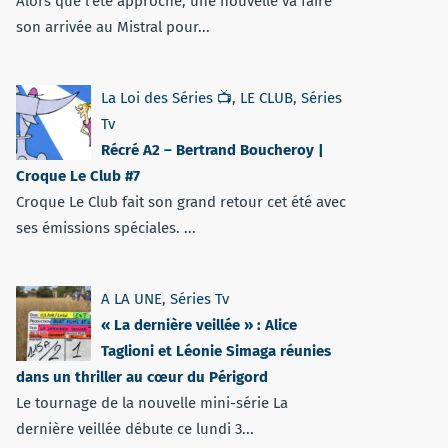
Alors que l'été approche, une nouvelle va faire
son arrivée au Mistral pour...
La Loi des Séries 📺
,
LE CLUB
,
Séries
Tv
Récré A2 – Bertrand Boucheroy |
Croque Le Club #7
Croque Le Club fait son grand retour cet été avec
ses émissions spéciales. ...
A LA UNE
,
Séries Tv
« La dernière veillée » : Alice
Taglioni et Léonie Simaga réunies
dans un thriller au cœur du Périgord
Le tournage de la nouvelle mini-série La
dernière veillée débute ce lundi 3...