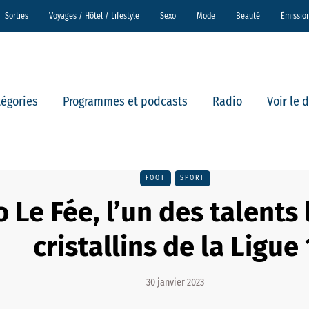
Sorties
Voyages / Hôtel / Lifestyle
Sexo
Mode
Beauté
Émissio
tégories
Programmes et podcasts
Radio
Voir le 
FOOT
SPORT
 Le Fée, l’un des talents 
cristallins de la Ligue 
30 janvier 2023