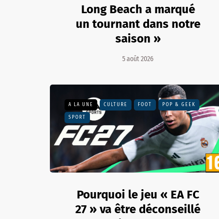
Long Beach a marqué
un tournant dans notre
saison »
5 août 2026
A LA UNE
CULTURE
FOOT
POP & GEEK
SPORT
Pourquoi le jeu « EA FC
27 » va être déconseillé