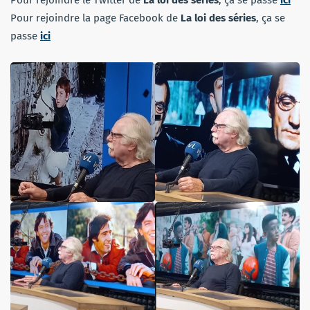
Pour rejoindre le Twitter de
La loi des séries
, ça se passe
ici
Pour rejoindre la page Facebook de
La loi des séries
, ça se
passe
ici