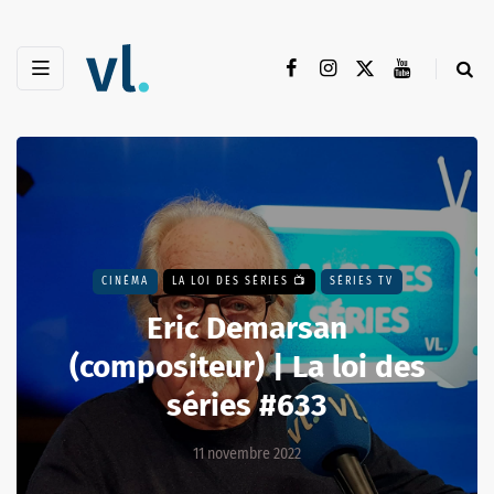
CINÉMA
LA LOI DES SÉRIES 📺
SÉRIES TV
Eric Demarsan
(compositeur) | La loi des
séries #633
11 novembre 2022