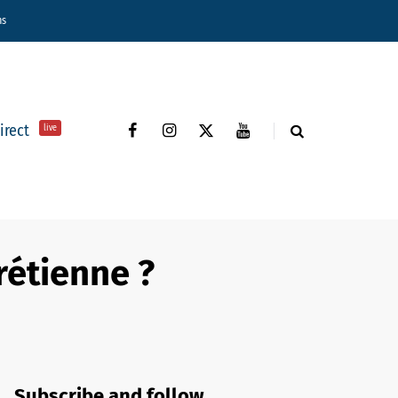
ns
direct
live
rétienne ?
Subscribe and follow