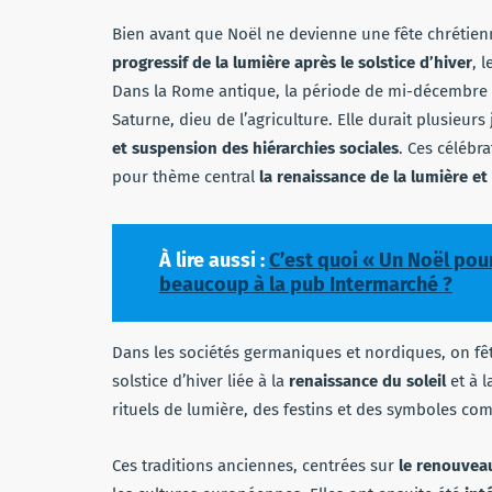
Bien avant que Noël ne devienne une fête chrétie
progressif de la lumière après le solstice d’hiver
, 
Dans la Rome antique, la période de mi-décembre 
Saturne, dieu de l’agriculture. Elle durait plusieurs
et suspension des hiérarchies sociales
. Ces célébr
pour thème central
la renaissance de la lumière et
À lire aussi :
C’est quoi « Un Noël pour
beaucoup à la pub Intermarché ?
Dans les sociétés germaniques et nordiques, on fê
solstice d’hiver liée à la
renaissance du soleil
et à l
rituels de lumière, des festins et des symboles com
Ces traditions anciennes, centrées sur
le renouvea