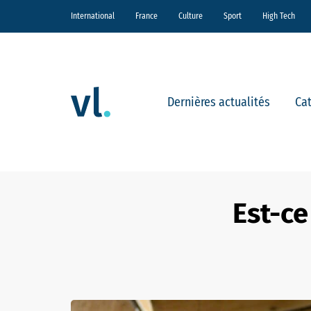
International
France
Culture
Sport
High Tech
Dernières actualités
Ca
Est-ce