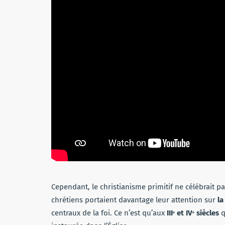
Cependant, le christianisme primitif ne célébrait 
chrétiens portaient davantage leur attention sur
la
centraux de la foi. Ce n’est qu’aux
IIIᵉ et IVᵉ siècles
q