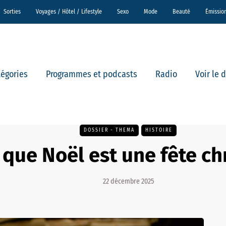
Sorties
Voyages / Hôtel / Lifestyle
Sexo
Mode
Beauté
Émissio
tégories
Programmes et podcasts
Radio
Voir le 
DOSSIER - THEMA
HISTOIRE
 que Noël est une fête ch
22 décembre 2025