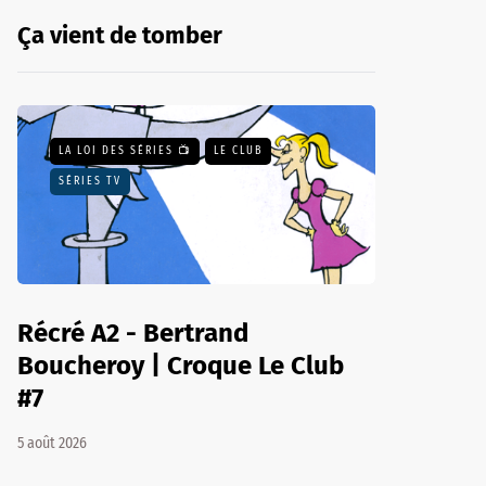
Ça vient de tomber
LA LOI DES SÉRIES 📺
LE CLUB
SÉRIES TV
Récré A2 - Bertrand
Boucheroy | Croque Le Club
#7
5 août 2026