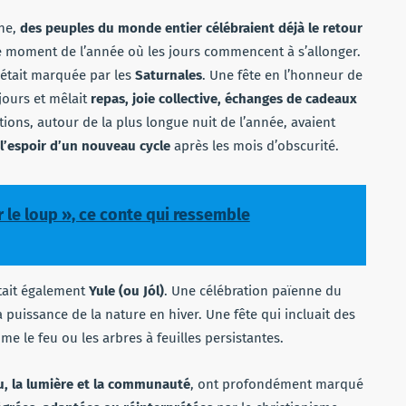
nne,
des peuples du monde entier célébraient déjà le retour
le moment de l’année où les jours commencent à s’allonger.
était marquée par les
Saturnales
. Une fête en l’honneur de
 jours et mêlait
repas, joie collective, échanges de cadeaux
ations, autour de la plus longue nuit de l’année, avaient
 l’espoir d’un nouveau cycle
après les mois d’obscurité.
 le loup », ce conte qui ressemble
tait également
Yule (ou Jól)
. Une célébration païenne du
a puissance de la nature en hiver. Une fête qui incluait des
me le feu ou les arbres à feuilles persistantes.
u, la lumière et la communauté
, ont profondément marqué