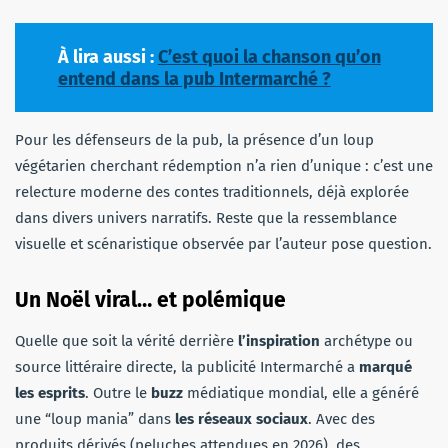
À lira aussi :
C’est quoi la chanson qu’on
entend dans la pub Intermarché ?
Pour les défenseurs de la pub, la présence d’un loup
végétarien cherchant rédemption n’a rien d’unique : c’est une
relecture moderne des contes traditionnels, déjà explorée
dans divers univers narratifs. Reste que la ressemblance
visuelle et scénaristique observée par l’auteur pose question.
Un Noël viral… et polémique
Quelle que soit la vérité derrière
l’inspiration
archétype ou
source littéraire directe, la publicité Intermarché a
marqué
les esprits
. Outre le
buzz
médiatique mondial, elle a généré
une “loup mania” dans
les réseaux sociaux
. Avec des
produits dérivés (peluches attendues en 2026), des