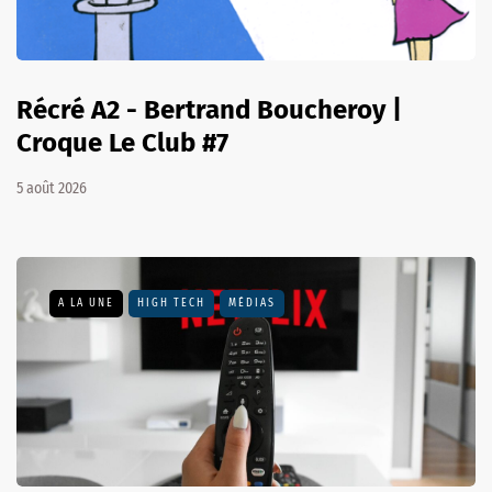
Récré A2 - Bertrand Boucheroy |
Croque Le Club #7
5 août 2026
A LA UNE
HIGH TECH
MÉDIAS