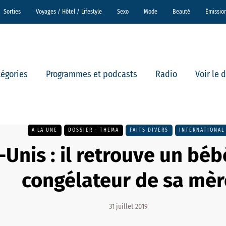
Sorties
Voyages / Hôtel / Lifestyle
Sexo
Mode
Beauté
Émissio
tégories
Programmes et podcasts
Radio
Voir le 
A LA UNE
DOSSIER - THEMA
FAITS DIVERS
INTERNATIONAL
-Unis : il retrouve un béb
congélateur de sa mèr
31 juillet 2019