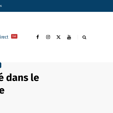
ns
direct
live
é dans le
e