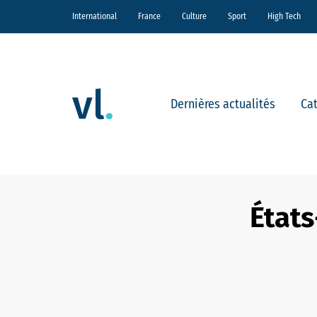
International
France
Culture
Sport
High Tech
Dernières actualités
Ca
États