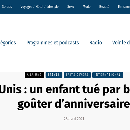
Sorties
Voyages / Hôtel / Lifestyle
Sexo
Mode
Beauté
Émissio
tégories
Programmes et podcasts
Radio
Voir le 
A LA UNE
BRÈVES
FAITS DIVERS
INTERNATIONAL
Unis : un enfant tué par b
goûter d’anniversaire
28 avril 2021