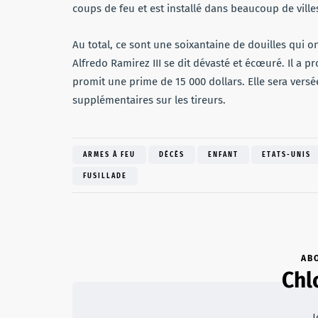
coups de feu et est installé dans beaucoup de ville
Au total, ce sont une soixantaine de douilles qui ont
Alfredo Ramirez III se dit dévasté et écœuré. Il a p
promit une prime de 15 000 dollars. Elle sera ver
supplémentaires sur les tireurs.
ARMES À FEU
DÉCÈS
ENFANT
ETATS-UNIS
FUSILLADE
AB
Chl
J