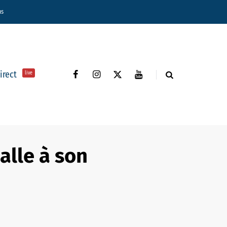
ns
direct
live
alle à son