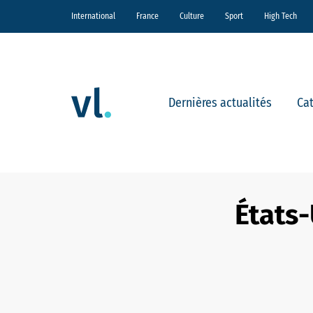
International
France
Culture
Sport
High Tech
Dernières actualités
Ca
États-