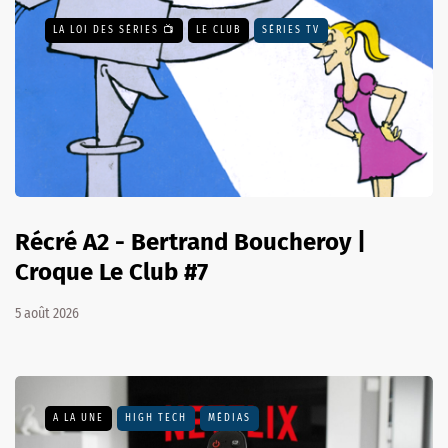
LA LOI DES SÉRIES 📺
LE CLUB
SÉRIES TV
Récré A2 - Bertrand Boucheroy |
Croque Le Club #7
5 août 2026
A LA UNE
HIGH TECH
MÉDIAS