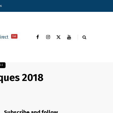
ns
direct
live
YLE
iques 2018
Subscribe and follow