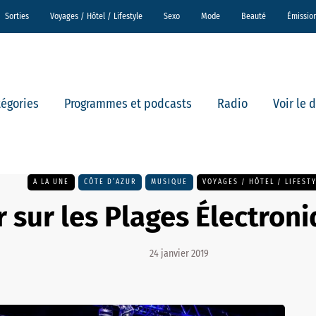
Sorties
Voyages / Hôtel / Lifestyle
Sexo
Mode
Beauté
Émissio
tégories
Programmes et podcasts
Radio
Voir le 
A LA UNE
CÔTE D’AZUR
MUSIQUE
VOYAGES / HÔTEL / LIFEST
 sur les Plages Électron
24 janvier 2019