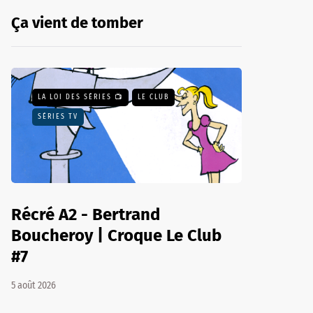
Ça vient de tomber
LA LOI DES SÉRIES 📺
LE CLUB
SÉRIES TV
Récré A2 - Bertrand
Boucheroy | Croque Le Club
#7
5 août 2026