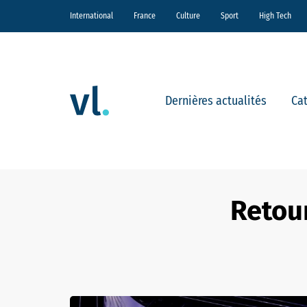
International
France
Culture
Sport
High Tech
Dernières actualités
Ca
Retour