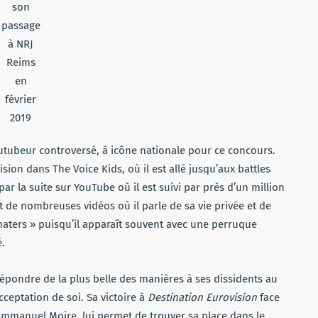
son
passage
à NRJ
Reims
en
février
2019
tubeur controversé, à icône nationale pour ce concours.
vision dans The Voice Kids, où il est allé jusqu’aux battles
e par la suite sur YouTube où il est suivi par près d’un million
it de nombreuses vidéos où il parle de sa vie privée et de
 haters » puisqu’il apparaît souvent avec une perruque
.
répondre de la plus belle des manières à ses dissidents au
cceptation de soi. Sa victoire à
Destination Eurovision
face
mmanuel Moire, lui permet de trouver sa place dans le