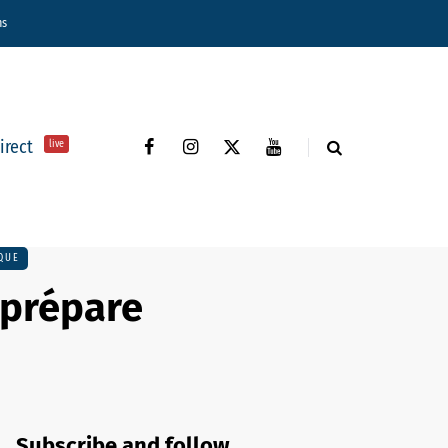
ns
direct
live
QUE
e prépare
Subscribe and follow