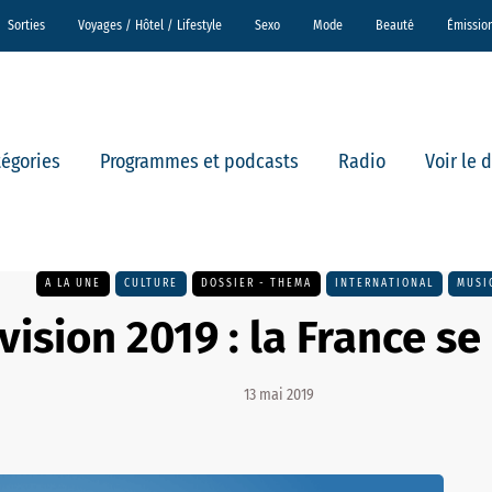
Sorties
Voyages / Hôtel / Lifestyle
Sexo
Mode
Beauté
Émissio
tégories
Programmes et podcasts
Radio
Voir le 
A LA UNE
CULTURE
DOSSIER - THEMA
INTERNATIONAL
MUSI
vision 2019 : la France s
13 mai 2019