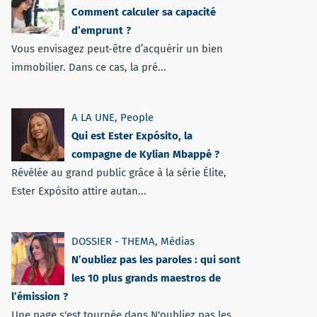
Comment calculer sa capacité
d’emprunt ?
Vous envisagez peut-être d’acquérir un bien
immobilier. Dans ce cas, la pré...
A LA UNE
,
People
Qui est Ester Expósito, la
compagne de Kylian Mbappé ?
Révélée au grand public grâce à la série Élite,
Ester Expósito attire autan...
DOSSIER - THEMA
,
Médias
N’oubliez pas les paroles : qui sont
les 10 plus grands maestros de
l’émission ?
Une page s'est tournée dans N'oubliez pas les