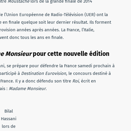
itre
Moustache
lors de la grande finale de 2014
de l’Union Européenne de Radio-Télévision (UER) ont la
en finale quelque soit leur dernier résultat. Ils forment
rovision années après années. La France, l’Italie,
vent donc tous les ans en finale.
e Monsieur
pour cette nouvelle édition
sani, se prépare pour défendre la France samedi prochain à
 participé à
Destination Eurovision,
le concours destiné à
 France. Il y a donc défendu son titre
Roi
, écrit en
ais :
Madame Monsieur
.
Bilal
Hassani
lors de