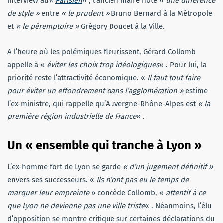
interview au
«
Parisien
«
, l’ancien maire note
« une différence
de style »
entre
« le prudent »
Bruno Bernard à la Métropole
et
« le péremptoire »
Grégory Doucet à la Ville.
A l’heure où les polémiques fleurissent, Gérard Collomb
appelle à «
éviter les choix trop idéologiques
« . Pour lui, la
priorité reste l’attractivité économique. «
Il faut tout faire
pour éviter un effondrement dans l’agglomération »
estime
l’ex-ministre, qui rappelle qu’Auvergne-Rhône-Alpes est
« la
première région industrielle de France
« .
Un « ensemble qui tranche à Lyon »
L’ex-homme fort de Lyon se garde
« d’un jugement définitif »
envers ses successeurs. «
Ils n’ont pas eu le temps de
marquer leur empreinte
» concède Collomb, «
attentif à ce
que Lyon ne devienne pas une ville triste
« . Néanmoins, l’élu
d’opposition se montre critique sur certaines déclarations du