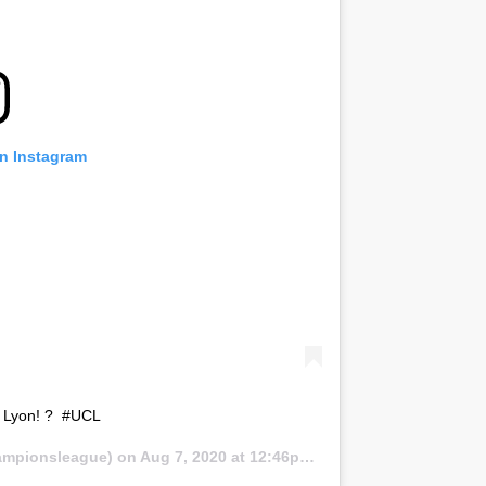
on Instagram
yon! ?⁣ ⁣ #UCL
mpionsleague) on
Aug 7, 2020 at 12:46pm PDT