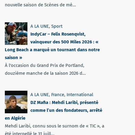
nouvelle saison de Scènes de mé...
A LA UNE
,
Sport
IndyCar – Felix Rosenqvist,
vainqueur des 500 Miles 2026 : «
Long Beach a marqué un tournant dans notre
saison »
À l'occasion du Grand Prix de Portland,
douzième manche de la saison 2026 d...
A LA UNE
,
France
,
International
DZ Mafia : Mehdi Laribi, présenté
comme l’un des fondateurs, arrêté
en Algérie
Mehdi Laribi, connu sous le surnom de « TIC », a
été interpellé le 31 juill...