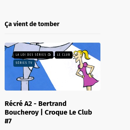
Ça vient de tomber
LA LOI DES SÉRIES 📺
LE CLUB
SÉRIES TV
Récré A2 - Bertrand
Boucheroy | Croque Le Club
#7