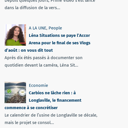
Depuis quelques jours, Prime Vidéo s'est lancé
dans la diffusion de la vers...
A LA UNE
,
People
Léna Situations se paye l’Accor
Arena pour le final de ses Vlogs
d’août : on vous dit tout
Après dix étés passés à documenter son
quotidien devant la caméra, Léna Sit...
Economie
Carbios ne lâche rien : à
Longlaville, le financement
commence à se concrétiser
Le calendrier de l’usine de Longlaville se décale,
mais le projet se consol...