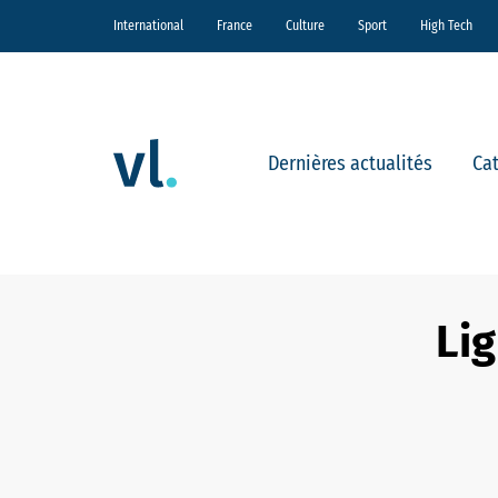
International
France
Culture
Sport
High Tech
Dernières actualités
Ca
Lig