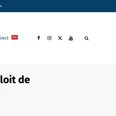
ns
direct
live
loit de
s