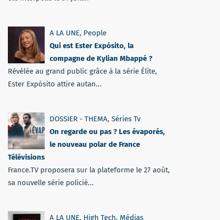
A LA UNE
,
People
Qui est Ester Expósito, la
compagne de Kylian Mbappé ?
Révélée au grand public grâce à la série Élite,
Ester Expósito attire autan...
DOSSIER - THEMA
,
Séries Tv
On regarde ou pas ? Les évaporés,
le nouveau polar de France
Télévisions
France.TV proposera sur la plateforme le 27 août,
sa nouvelle série policiè...
A LA UNE
,
High Tech
,
Médias