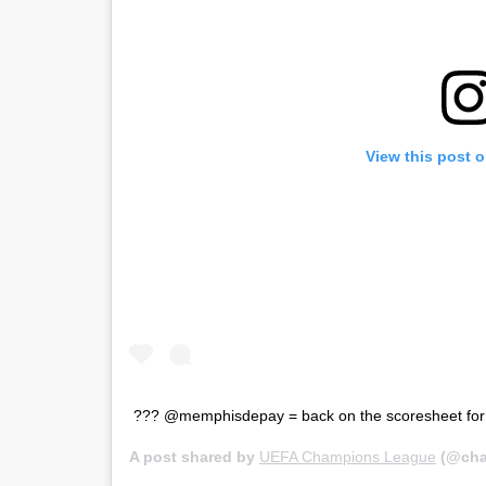
View this post 
??? @memphisdepay = back on the scoresheet for L
A post shared by
UEFA Champions League
(@cha