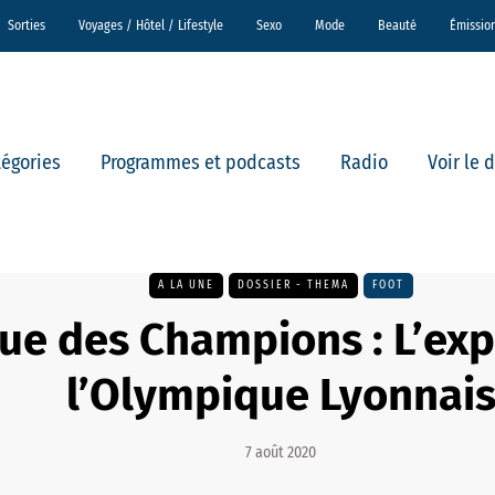
Sorties
Voyages / Hôtel / Lifestyle
Sexo
Mode
Beauté
Émissio
tégories
Programmes et podcasts
Radio
Voir le 
A LA UNE
DOSSIER - THEMA
FOOT
ue des Champions : L’exp
l’Olympique Lyonnai
7 août 2020