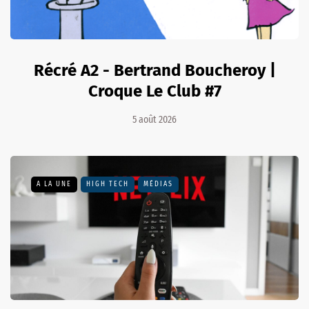
Récré A2 - Bertrand Boucheroy |
Croque Le Club #7
5 août 2026
A LA UNE
HIGH TECH
MÉDIAS