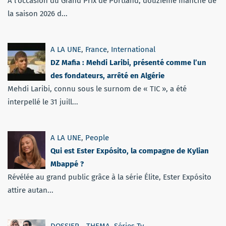
À l'occasion du Grand Prix de Portland, douzième manche de
la saison 2026 d...
A LA UNE
,
France
,
International
DZ Mafia : Mehdi Laribi, présenté comme l’un
des fondateurs, arrêté en Algérie
Mehdi Laribi, connu sous le surnom de « TIC », a été
interpellé le 31 juill...
A LA UNE
,
People
Qui est Ester Expósito, la compagne de Kylian
Mbappé ?
Révélée au grand public grâce à la série Élite, Ester Expósito
attire autan...