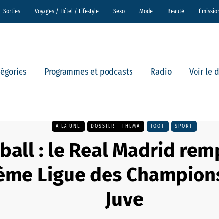
Sorties
Voyages / Hôtel / Lifestyle
Sexo
Mode
Beauté
Émissio
tégories
Programmes et podcasts
Radio
Voir le 
A LA UNE
DOSSIER - THEMA
FOOT
SPORT
ball : le Real Madrid rem
ème Ligue des Champions 
Juve