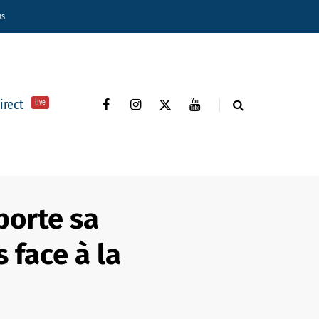
ns
direct
live
porte sa
face à la