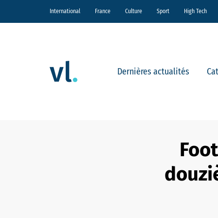
International
France
Culture
Sport
High Tech
Dernières actualités
Ca
Foot
douzi