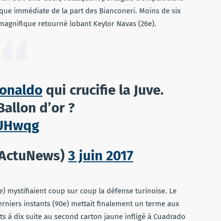
sque immédiate de la part des Bianconeri. Moins de six
magnifique retourné lobant Keylor Navas (26e).
onaldo
qui crucifie la Juve.
Ballon d’or ?
kUHwqg
tActuNews)
3 juin 2017
) mystifiaient coup sur coup la défense turinoise. Le
derniers instants (90e) mettait finalement un terme aux
s à dix suite au second carton jaune infligé à Cuadrado