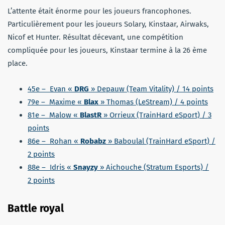
L’attente était énorme pour les joueurs francophones.
Particulièrement pour les joueurs Solary, Kinstaar, Airwaks,
Nicof et Hunter. Résultat décevant, une compétition
compliquée pour les joueurs, Kinstaar termine à la 26 ème
place.
45e – Evan «
DRG
» Depauw (Team Vitality) / 14 points
79e – Maxime «
Blax
» Thomas (LeStream) / 4 points
81e – Malow «
BlastR
» Orrieux (TrainHard eSport) / 3
points
86e – Rohan «
Robabz
» Baboulal (TrainHard eSport) /
2 points
88e – Idris «
Snayzy
» Aichouche (Stratum Esports) /
2 points
Battle royal