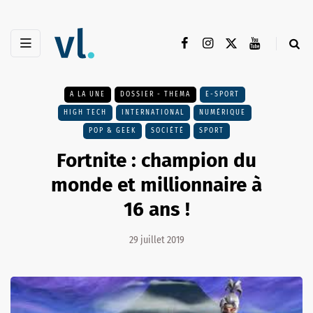
A LA UNE
DOSSIER - THEMA
E-SPORT
HIGH TECH
INTERNATIONAL
NUMÉRIQUE
POP & GEEK
SOCIÉTÉ
SPORT
Fortnite : champion du
monde et millionnaire à
16 ans !
29 juillet 2019