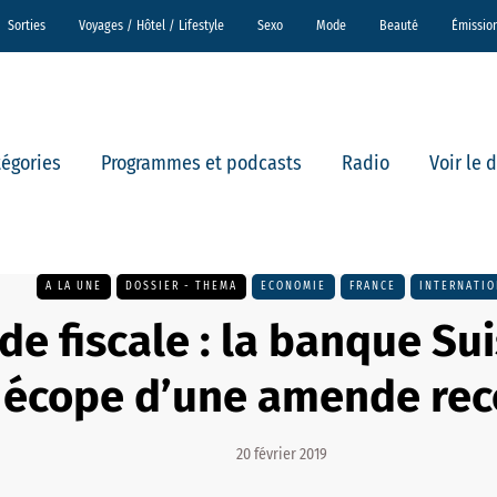
Sorties
Voyages / Hôtel / Lifestyle
Sexo
Mode
Beauté
Émissio
tégories
Programmes et podcasts
Radio
Voir le 
A LA UNE
DOSSIER - THEMA
ECONOMIE
FRANCE
INTERNATIO
de fiscale : la banque Su
écope d’une amende rec
20 février 2019