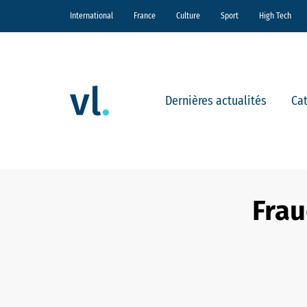
International
France
Culture
Sport
High Tech
Dernières actualités
Ca
Frau