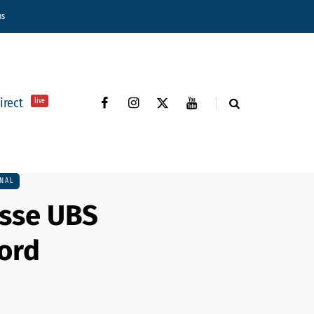
ns
direct
live
NAL
isse UBS
ord