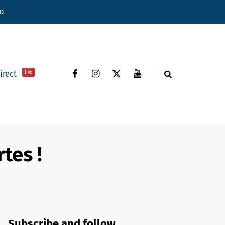
ns
direct
live
rtes !
Subscribe and follow