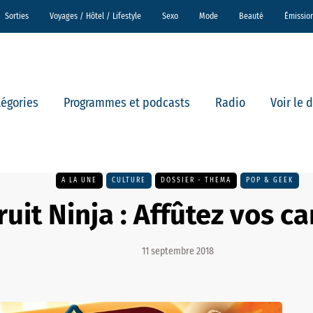
Sorties
Voyages / Hôtel / Lifestyle
Sexo
Mode
Beauté
Émissio
tégories
Programmes et podcasts
Radio
Voir le 
A LA UNE
CULTURE
DOSSIER - THEMA
POP & GEEK
ruit Ninja : Affûtez vos ca
11 septembre 2018