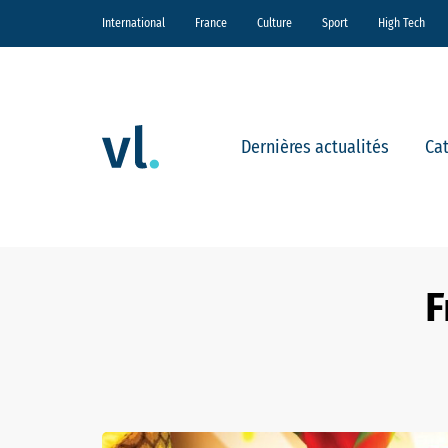
International
France
Culture
Sport
High Tech
Dernières actualités
Ca
F