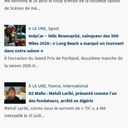
M6 donnera le 24 août le coup d'envoi de la nouvelle saison
de Scènes de mé...
A LA UNE
,
Sport
IndyCar – Felix Rosenqvist, vainqueur des 500
Miles 2026 : « Long Beach a marqué un tournant
dans notre saison »
À l'occasion du Grand Prix de Portland, douzième manche de
la saison 2026 d...
A LA UNE
,
France
,
International
DZ Mafia : Mehdi Laribi, présenté comme l’un
des fondateurs, arrêté en Algérie
Mehdi Laribi, connu sous le surnom de « TIC », a été
interpellé le 31 juill...