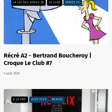
LA LOI DES SÉRIES 📺
LE CLUB
SÉRIES TV
Récré A2 - Bertrand Boucheroy |
Croque Le Club #7
5 août 2026
A LA UNE
HIGH TECH
MÉDIAS