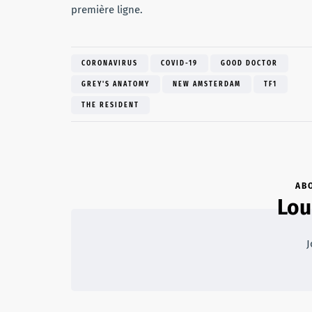
première ligne.
CORONAVIRUS
COVID-19
GOOD DOCTOR
GREY'S ANATOMY
NEW AMSTERDAM
TF1
THE RESIDENT
AB
Lou
J