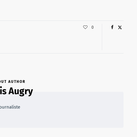
0
OUT AUTHOR
is Augry
ournaliste