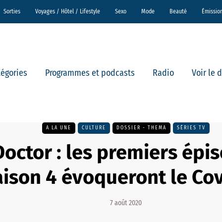
Sorties
Voyages / Hôtel / Lifestyle
Sexo
Mode
Beauté
Émissio
tégories
Programmes et podcasts
Radio
Voir le 
A LA UNE
CULTURE
DOSSIER - THEMA
SÉRIES TV
octor : les premiers épis
aison 4 évoqueront le Co
7 août 2020