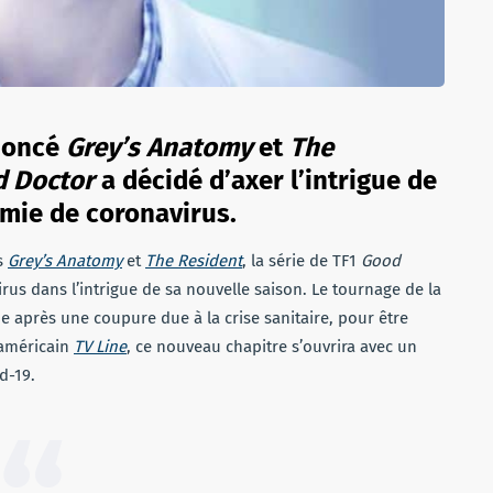
noncé
Grey’s Anatomy
et
The
 Doctor
a décidé d’axer l’intrigue de
émie de coronavirus.
s
Grey’s Anatomy
et
The Resident
, la série de TF1
Good
irus dans l’intrigue de sa nouvelle saison. Le tournage de la
 après une coupure due à la crise sanitaire, pour être
e américain
TV Line
, ce nouveau chapitre s’ouvrira avec un
d-19.