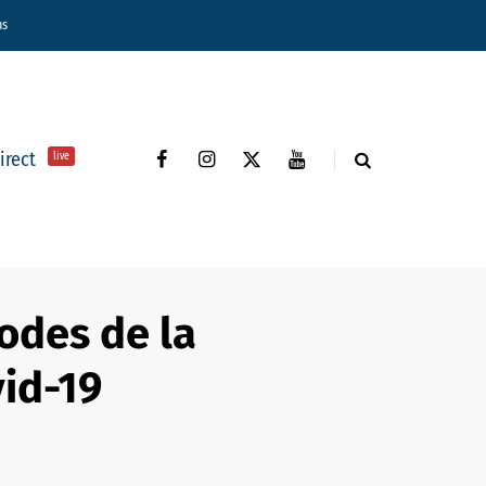
ns
direct
live
odes de la
vid-19