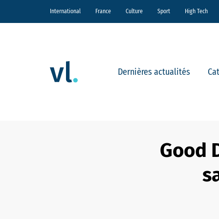
International
France
Culture
Sport
High Tech
Dernières actualités
Ca
Good D
s