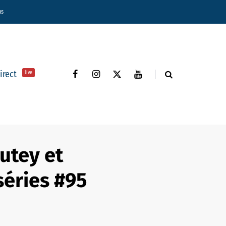
ns
direct
live
utey et
séries #95