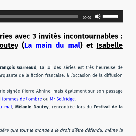
Utilisez
00:00
les
flèches
ries avec 3 invités incontournables :
haut/bas
outey
(
La main du mal
) et
Isabelle
pour
augmenter
ou
François Garreaud
, La loi des séries est très heureuse de
diminuer
arquante de la fiction française, à l’occasion de la diffusion
le
volume.
érie signée Pierre Aknine, mais également sur son passage
 Hommes de l’ombre
ou
Mr Selfridge
.
u mal
,
Mélanie Doutey
, rencontrée lors du
Festival de la
idère que tout le monde a le droit d’être défendu, même la