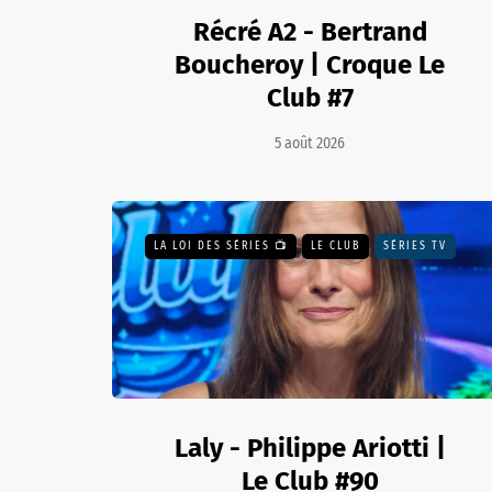
Récré A2 - Bertrand
Boucheroy | Croque Le
Club #7
5 août 2026
LA LOI DES SÉRIES 📺
LE CLUB
SÉRIES TV
Laly - Philippe Ariotti |
Le Club #90