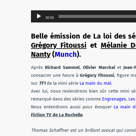
Lecteur
00:00
audio
Belle émission de La loi des sé
Grégory Fitoussi
et
Mélanie D
Nanty
(
Munch
).
Après
Richard Sammel
,
Olivier Marchal
et
Jean-
consacrer une heure à
Grégory Fitoussi
, figure m
sur
TF1
de la mini série
La main du mal
.
Avec lui, nous reviendrons bien sûr cette mini s
remarqué dans des séries comme
Engrenages
,
Les
Nous entendrons aussi pour évoquer
La main d
Fiction TV de La Rochelle
.
Thomas Schaffner est un brillant avocat qui cons