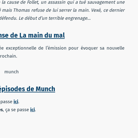
de la cause de Follet, un assassin qui a tué sauvagement une
é mais Thomas refuse de lui serrer la main. Vexé, ce dernier
a défendu. Le début d’un terrible engrenage…
ense de La main du mal
tée exceptionnelle de l’émission pour évoquer sa nouvelle
rochain.
x épisodes de Munch
e passe
ici
.
es
, ça se passe
ici
.