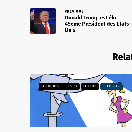
PREVIOUS
Donald Trump est élu
45ème Président des Etats-
Unis
Rela
LA LOI DES SÉRIES 📺
LE CLUB
SÉRIES TV