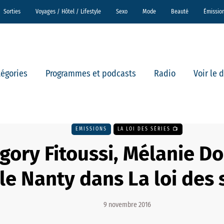
Sorties
Voyages / Hôtel / Lifestyle
Sexo
Mode
Beauté
Émissio
tégories
Programmes et podcasts
Radio
Voir le 
EMISSIONS
LA LOI DES SÉRIES 📺
gory Fitoussi, Mélanie Do
le Nanty dans La loi des 
9 novembre 2016