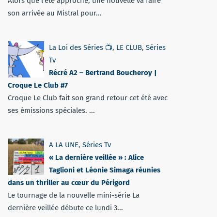
Alors que l'été approche, une nouvelle va faire
son arrivée au Mistral pour...
La Loi des Séries 📺
,
LE CLUB
,
Séries
Tv
Récré A2 – Bertrand Boucheroy |
Croque Le Club #7
Croque Le Club fait son grand retour cet été avec
ses émissions spéciales. ...
A LA UNE
,
Séries Tv
« La dernière veillée » : Alice
Taglioni et Léonie Simaga réunies
dans un thriller au cœur du Périgord
Le tournage de la nouvelle mini-série La
dernière veillée débute ce lundi 3...