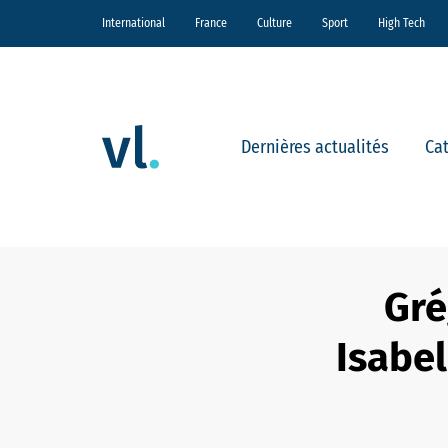
International
France
Culture
Sport
High Tech
Dernières actualités
Ca
Gré
Isabel