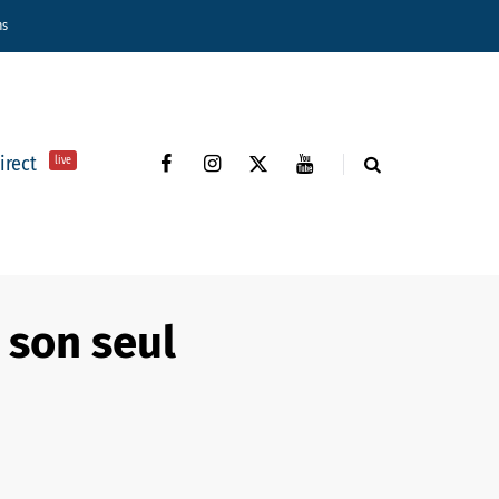
ns
direct
live
e son seul