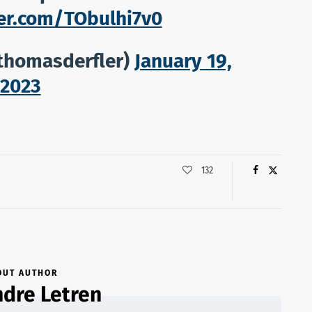
ter.com/TObulhi7v0
thomasderfler)
January 19,
2023
132
OUT AUTHOR
dre Letren