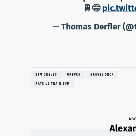
🚆😅
pic.twit
— Thomas Derfler (@
BFM GRÈVES
GRÉVES
GRÈVES SNCF
RATE LE TRAIN BFM
AB
Alexan