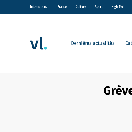
International
France
Culture
Sport
High Tech
Dernières actualités
Ca
Grève