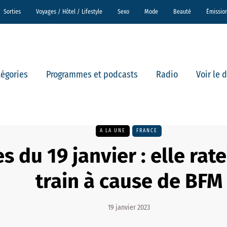
Sorties
Voyages / Hôtel / Lifestyle
Sexo
Mode
Beauté
Émissio
tégories
Programmes et podcasts
Radio
Voir le 
A LA UNE
FRANCE
s du 19 janvier : elle rat
train à cause de BFM
19 janvier 2023