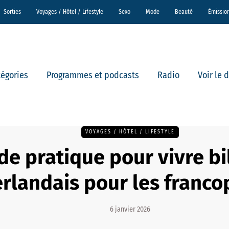
Sorties
Voyages / Hôtel / Lifestyle
Sexo
Mode
Beauté
Émissio
tégories
Programmes et podcasts
Radio
Voir le 
VOYAGES / HÔTEL / LIFESTYLE
de pratique pour vivre bi
rlandais pour les franc
6 janvier 2026