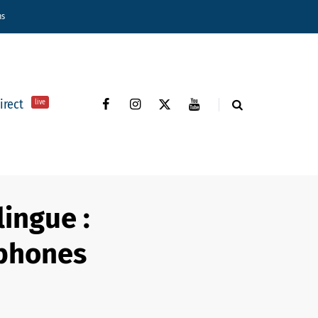
ns
direct
live
lingue :
ophones