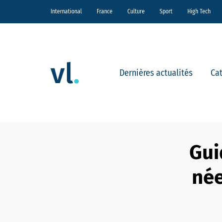
International
France
Culture
Sport
High Tech
Dernières actualités
Ca
Gui
née