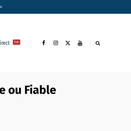
ns
direct
live
e ou Fiable