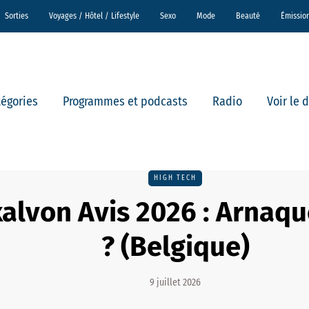
Sorties
Voyages / Hôtel / Lifestyle
Sexo
Mode
Beauté
Émissio
tégories
Programmes et podcasts
Radio
Voir le 
HIGH TECH
alvon Avis 2026 : Arnaqu
? (Belgique)
9 juillet 2026