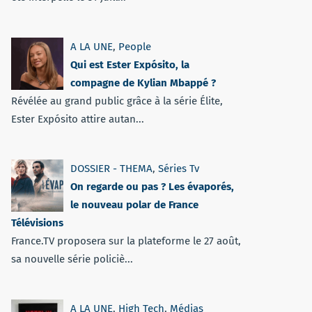
A LA UNE
,
People
Qui est Ester Expósito, la
compagne de Kylian Mbappé ?
Révélée au grand public grâce à la série Élite,
Ester Expósito attire autan...
DOSSIER - THEMA
,
Séries Tv
On regarde ou pas ? Les évaporés,
le nouveau polar de France
Télévisions
France.TV proposera sur la plateforme le 27 août,
sa nouvelle série policiè...
A LA UNE
,
High Tech
,
Médias