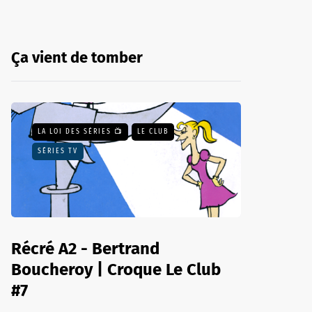
Ça vient de tomber
LA LOI DES SÉRIES 📺
LE CLUB
SÉRIES TV
Récré A2 - Bertrand
Boucheroy | Croque Le Club
#7