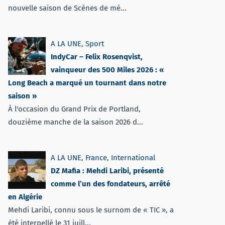
nouvelle saison de Scènes de mé...
A LA UNE
,
Sport
IndyCar – Felix Rosenqvist,
vainqueur des 500 Miles 2026 : «
Long Beach a marqué un tournant dans notre
saison »
À l'occasion du Grand Prix de Portland,
douzième manche de la saison 2026 d...
A LA UNE
,
France
,
International
DZ Mafia : Mehdi Laribi, présenté
comme l’un des fondateurs, arrêté
en Algérie
Mehdi Laribi, connu sous le surnom de « TIC », a
été interpellé le 31 juill...