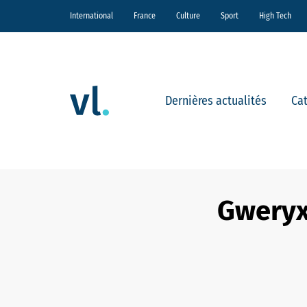
International
France
Culture
Sport
High Tech
Dernières actualités
Ca
Gweryx