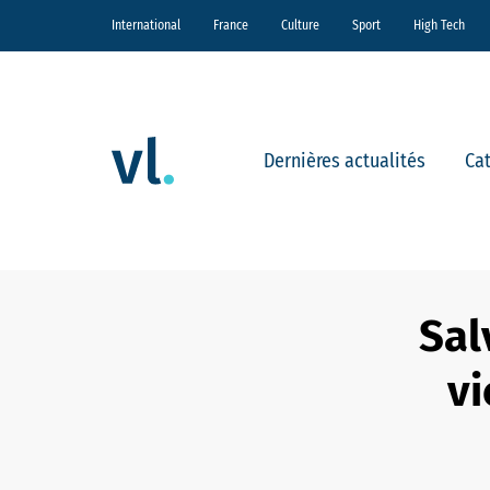
International
France
Culture
Sport
High Tech
Dernières actualités
Ca
Sal
vi