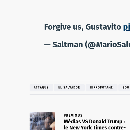
Forgive us, Gustavito
p
— Saltman (@MarioSa
ATTAQUE
EL SALVADOR
HIPPOPOTAME
ZOO
PREVIOUS
Médias VS Donald Trump :
le New York Times contre-