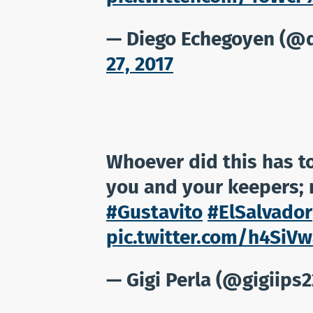
— Diego Echegoyen (@
27, 2017
Whoever did this has to
you and your keepers; 
#Gustavito
#ElSalvador
pic.twitter.com/h4SiV
— Gigi Perla (@gigiips