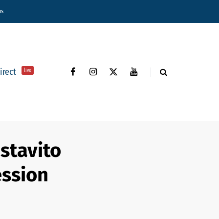
ns
direct
live
stavito
ession