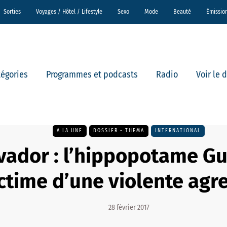
Sorties
Voyages / Hôtel / Lifestyle
Sexo
Mode
Beauté
Émissio
tégories
Programmes et podcasts
Radio
Voir le 
A LA UNE
DOSSIER - THEMA
INTERNATIONAL
vador : l’hippopotame Gu
ctime d’une violente agr
28 février 2017