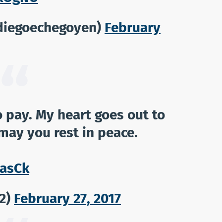
diegoechegoyen)
February
 pay. My heart goes out to
may you rest in peace.
wasCk
22)
February 27, 2017