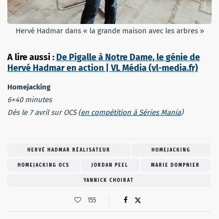
Hervé Hadmar dans « la grande maison avec les arbres »
A lire aussi :
De Pigalle à Notre Dame, le génie de
Hervé Hadmar en action | VL Média (vl-media.fr)
Homejacking
6×40 minutes
Dès le 7 avril sur OCS (
en compétition à Séries Mania
)
HERVÉ HADMAR RÉALISATEUR
HOMEJACKING
HOMEJACKING OCS
JORDAN PEEL
MARIE DOMPNIER
YANNICK CHOIRAT
155