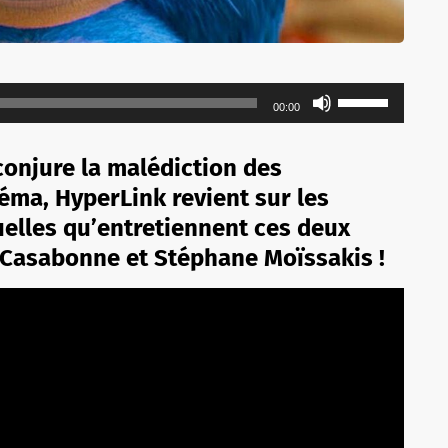
Utilisez
00:00
les
flèches
conjure la malédiction des
haut/bas
éma, HyperLink revient sur les
pour
tuelles qu’entretiennent ces deux
augmenter
ou
Casabonne et Stéphane Moïssakis !
diminuer
le
volume.