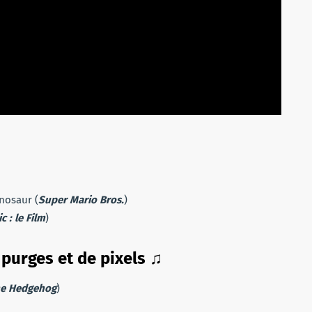
nosaur (
Super Mario Bros.
)
c : le Film
)
 purges et de pixels
♫
he Hedgehog
)