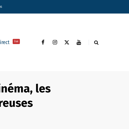
ns
direct
live
inéma, les
reuses