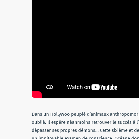
Dans un Hollywoo peuplé d’animaux anthropomorphi
oublié. Il espère néanmoins retrouver le succès à l
dépasser ses propres démons… Cette sixième et der
un impitoyable examen de conscience. Océane donn