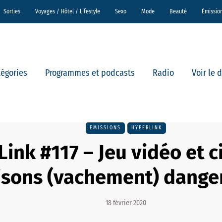
Sorties
Voyages / Hôtel / Lifestyle
Sexo
Mode
Beauté
Émissio
tégories
Programmes et podcasts
Radio
Voir le 
EMISSIONS
HYPERLINK
ink #117 – Jeu vidéo et c
aisons (vachement) dange
18 février 2020