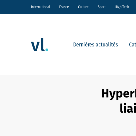
International
France
Culture
Sport
High Tech
Dernières actualités
Ca
HyperL
li