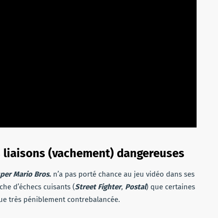
s liaisons (vachement) dangereuses
per Mario Bros.
n’a pas porté chance au jeu vidéo dans ses
che d’échecs cuisants (
Street Fighter
,
Postal
) que certaines
que très péniblement contrebalancée.