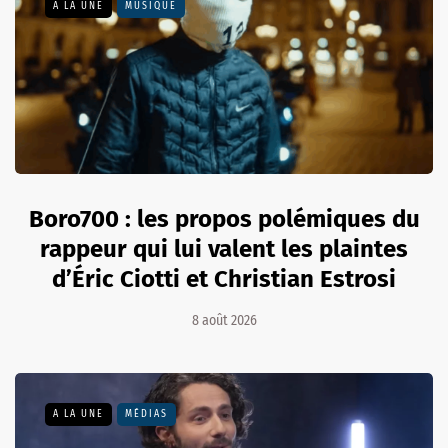
A LA UNE
MUSIQUE
Boro700 : les propos polémiques du
rappeur qui lui valent les plaintes
d’Éric Ciotti et Christian Estrosi
8 août 2026
A LA UNE
MÉDIAS