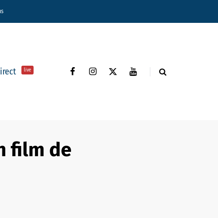
ns
direct
live
 film de