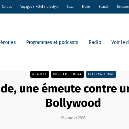
Sorties
Voyages / Hôtel / Lifestyle
Sexo
Mode
Beauté
Émissio
tégories
Programmes et podcasts
Radio
Voir le 
A LA UNE
DOSSIER - THEMA
INTERNATIONAL
nde, une émeute contre un
Bollywood
24 janvier 2018