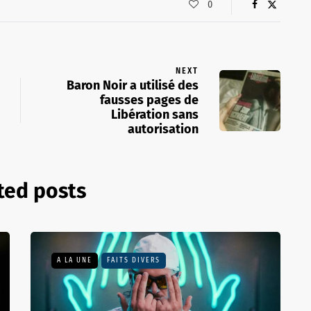
0
NEXT
Baron Noir a utilisé des
fausses pages de
Libération sans
autorisation
ted posts
A LA UNE
FAITS DIVERS