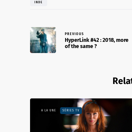
INDE
PREVIOUS
HyperLink #42 : 2018, more
of the same ?
Rela
A LA UNE
SÉRIES TV