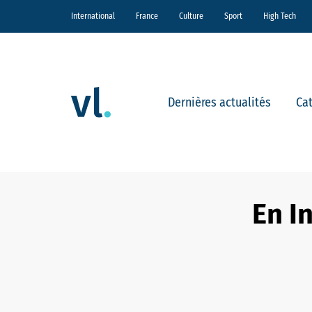
International
France
Culture
Sport
High Tech
Dernières actualités
Ca
En I