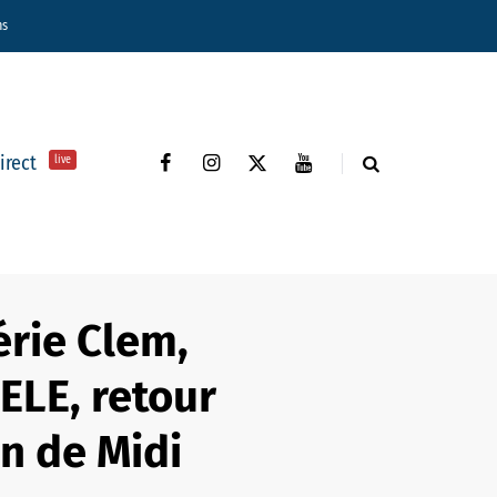
ns
direct
live
série Clem,
ELE, retour
in de Midi