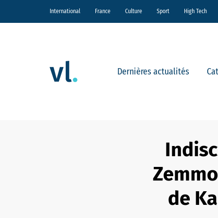
International
France
Culture
Sport
High Tech
Dernières actualités
Ca
Indisc
Zemmour
de Kad