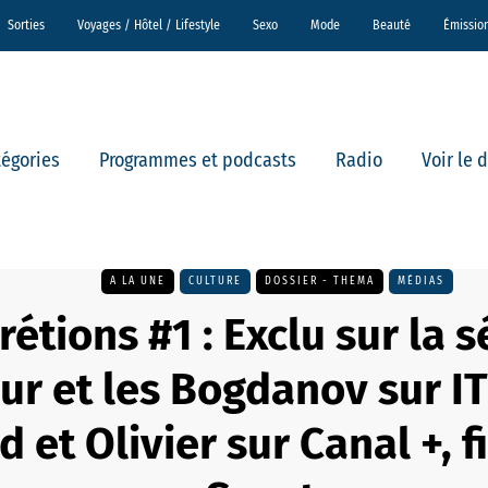
Sorties
Voyages / Hôtel / Lifestyle
Sexo
Mode
Beauté
Émissio
tégories
Programmes et podcasts
Radio
Voir le 
A LA UNE
CULTURE
DOSSIER - THEMA
MÉDIAS
rétions #1 : Exclu sur la 
 et les Bogdanov sur IT
 et Olivier sur Canal +, f