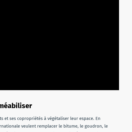
méabiliser
ts et ses copropriétés à végétaliser leur espace. En
ternationale veulent remplacer le bitume, le goudron, le