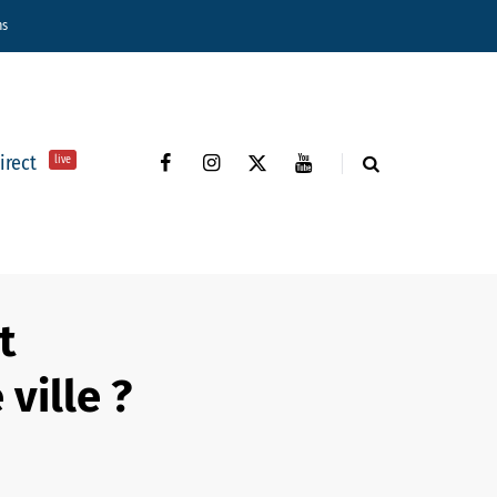
ns
direct
live
t
ville ?