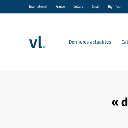
International
France
Culture
Sport
High Tech
Dernières actualités
Ca
« d