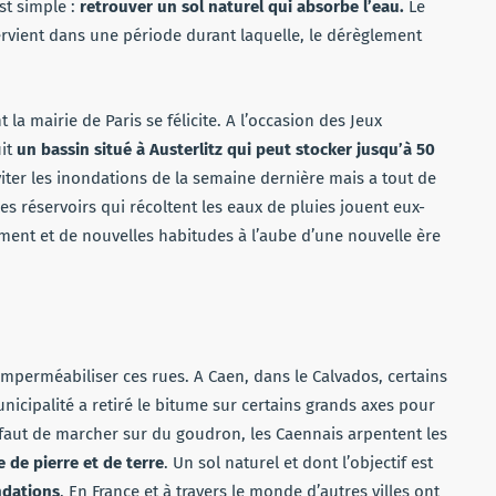
est simple :
retrouver un sol naturel qui absorbe l’eau.
Le
ntervient dans une période durant laquelle, le dérèglement
 la mairie de Paris se félicite. A l’occasion des Jeux
uit
un bassin situé à Austerlitz qui peut stocker jusqu’à 50
 éviter les inondations de la semaine dernière mais a tout de
es réservoirs qui récoltent les eaux de pluies jouent eux-
ment et de nouvelles habitudes à l’aube d’une nouvelle ère
simperméabiliser ces rues. A Caen, dans le Calvados, certains
icipalité a retiré le bitume sur certains grands axes pour
éfaut de marcher sur du goudron, les Caennais arpentent les
 de pierre et de terre
. Un sol naturel et dont l’objectif est
ndations
. En France et à travers le monde d’autres villes ont