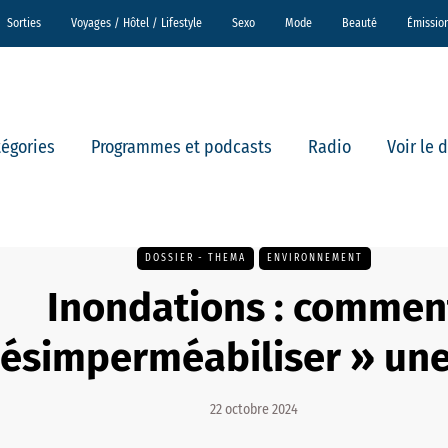
Sorties
Voyages / Hôtel / Lifestyle
Sexo
Mode
Beauté
Émissio
tégories
Programmes et podcasts
Radio
Voir le 
DOSSIER - THEMA
ENVIRONNEMENT
Inondations : commen
ésimperméabiliser » une 
22 octobre 2024