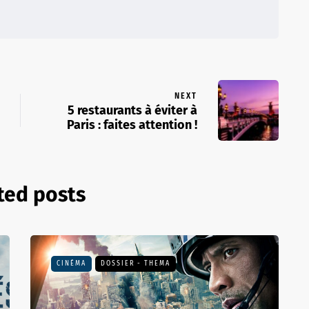
NEXT
5 restaurants à éviter à
Paris : faites attention !
ted posts
CINÉMA
DOSSIER - THEMA