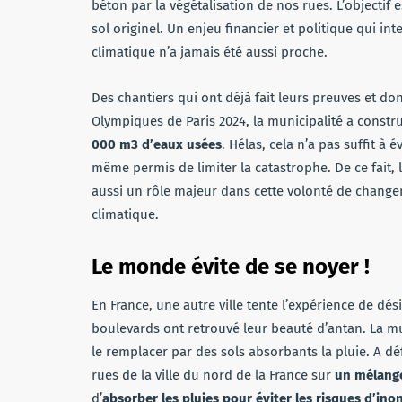
béton par la végétalisation de nos rues. L’objectif 
sol originel. Un enjeu financier et politique qui i
climatique n’a jamais été aussi proche.
Des chantiers qui ont déjà fait leurs preuves et dont
Olympiques de Paris 2024, la municipalité a constr
000 m3 d’eaux usées
. Hélas, cela n’a pas suffit à
même permis de limiter la catastrophe. De ce fait, l
aussi un rôle majeur dans cette volonté de change
climatique.
Le monde évite de se noyer !
En France, une autre ville tente l’expérience de dé
boulevards ont retrouvé leur beauté d’antan. La mun
le remplacer par des sols absorbants la pluie. A d
rues de la ville du nord de la France sur
un mélange
d’
absorber les pluies pour éviter les risques d’ino