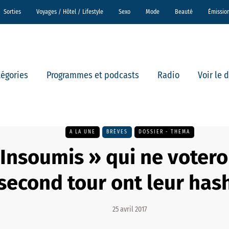
Sorties
Voyages / Hôtel / Lifestyle
Sexo
Mode
Beauté
Émissio
tégories
Programmes et podcasts
Radio
Voir le 
A LA UNE
BRÈVES
DOSSIER - THEMA
 Insoumis » qui ne votero
second tour ont leur has
25 avril 2017