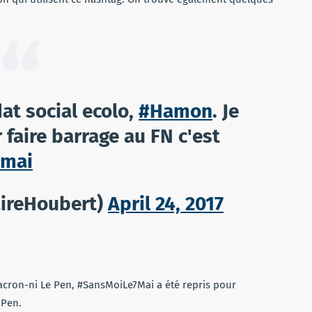
dat social ecolo,
#Hamon
. Je
 faire barrage au FN c'est
7mai
aireHoubert)
April 24, 2017
Macron-ni Le Pen, #SansMoiLe7Mai a été repris pour
 Pen.