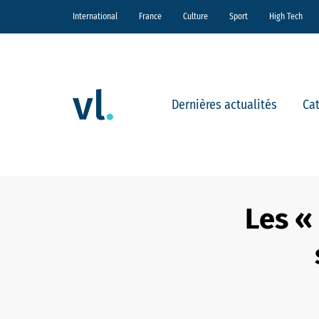
International
France
Culture
Sport
High Tech
Dernières actualités
Ca
Les «