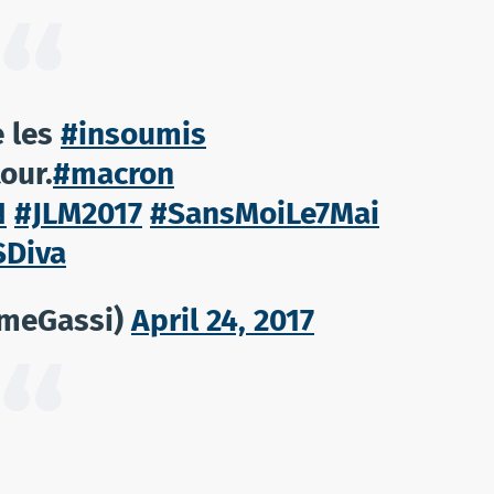
 les
#insoumis
our.
#macron
N
#JLM2017
#SansMoiLe7Mai
SDiva
umeGassi)
April 24, 2017