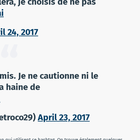
léra, je choisis de ne pas
i
il 24, 2017
umis. Je ne cautionne ni le
la haine de
i
etroco29)
April 23, 2017
on qui utilisent ce hashtag. On trouve également quelques