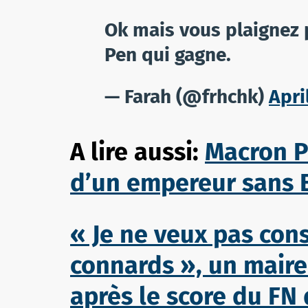
Ok mais vous plaignez p
Pen qui gagne.
— Farah (@frhchk)
Apri
A lire aussi:
Macron P
d’un empereur sans 
« Je ne veux pas con
connards », un maire
après le score du F