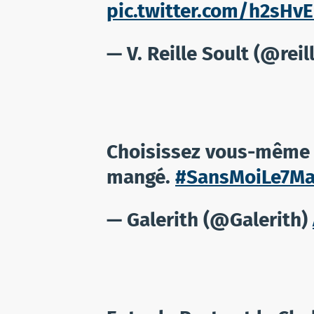
pic.twitter.com/h2sHvE
— V. Reille Soult (@reil
Choisissez vous-même à
mangé.
#SansMoiLe7Ma
— Galerith (@Galerith)