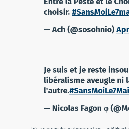
Entre la Peste et le Cho
choisir.
#SansMoiLe7ma
— Ach (@sosohnio)
Apr
Je suis et je reste inso
libéralisme aveugle ni 
l'autre.
#SansMoiLe7Ma
— Nicolas Fagon φ (@M
Il n’y a pas que des partisans de Jean-Luc Mélench