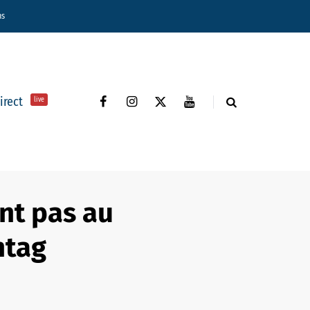
ns
direct
live
nt pas au
htag