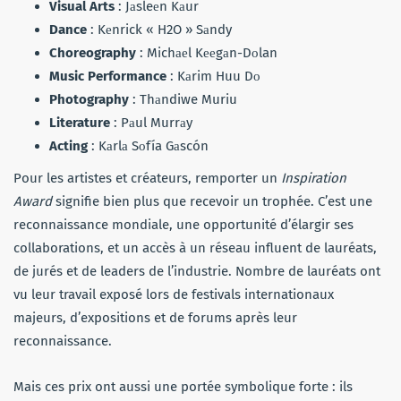
Visual Arts
: Jаsleеn Kаur
Dance
: Kеnrick « H2O » Sаndy
Choreography
: Michаеl Kееgаn-Dоlan
Music Performance
: Kаrim Huu Dо
Photography
: Thаndiwe Muriu
Literature
: Pаul Murrаy
Acting
: Kаrlа Sоfía Gаscón
Pour les artistes et créateurs, remporter un
Inspiration
Award
signifie bien plus que recevoir un trophée. C’est une
reconnaissance mondiale, une opportunité d’élargir ses
collaborations, et un accès à un réseau influent de lauréats,
de jurés et de leaders de l’industrie. Nombre de lauréats ont
vu leur travail exposé lors de festivals internationaux
majeurs, d’expositions et de forums après leur
reconnaissance.
Mais ces prix ont aussi une portée symbolique forte : ils