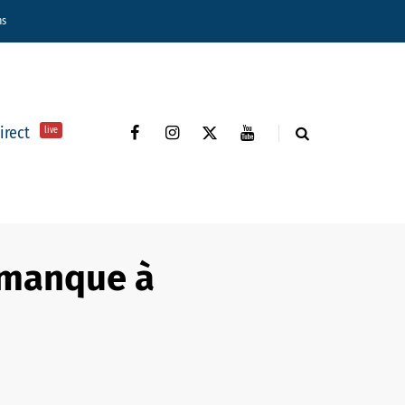
ns
direct
live
n manque à