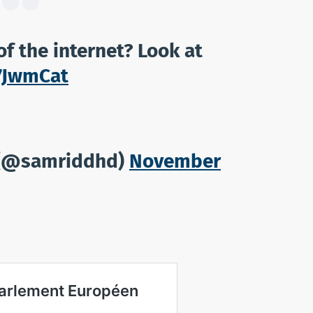
of the internet? Look at
7JwmCat
 (@samriddhd)
November