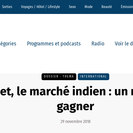
Sorties
Voyages / Hôtel / Lifestyle
Sexo
Mode
Beauté
Émissio
tégories
Programmes et podcasts
Radio
Voir le 
DOSSIER - THEMA
INTERNATIONAL
et, le marché indien : u
gagner
29 novembre 2018