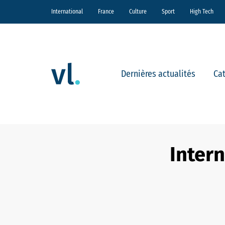
International
France
Culture
Sport
High Tech
Dernières actualités
Ca
Intern