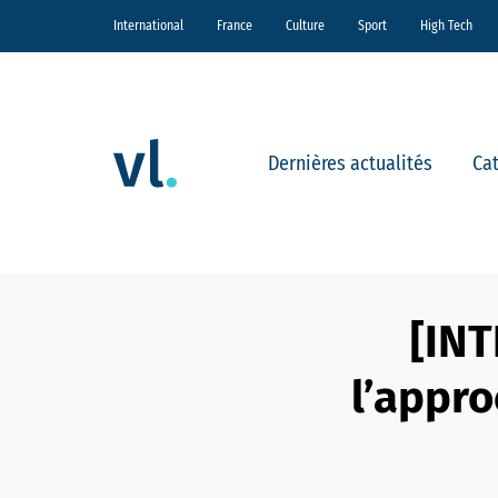
International
France
Culture
Sport
High Tech
Dernières actualités
Ca
[INT
l’appr