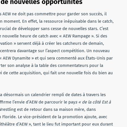
de nouvelles opportunités
 AEW ne doit pas commettre pour garder son succès, il
 moment. En effet, la ressource inépuisable dans le catch,
crucial de développer sans cesse de nouvelles stars. C’est
ne nouvelle heure de catch avec « AEW Rampage ». Si des
tion » servent déjà à créer les catcheurs de demain,
centrera davantage sur l’aspect compétition. Un nouveau
« AEW Dynamite » et qui sera commenté aux États-Unis par
ter son analyse à la table des commentateurs pour la
i de cette acquisition, qui fait une nouvelle fois du bien au
n a désormais un calendrier rempli de dates à travers les
ffirme l’envie d’AEW de parcourir le pay
s « de la côté Est à
e Wrestling est de retour dans sa maison mère, dans
n Floride. Le vice-président de la promotion ajoute, avec
théâtre d’AEW », tant le lieu fut important pour eux durant