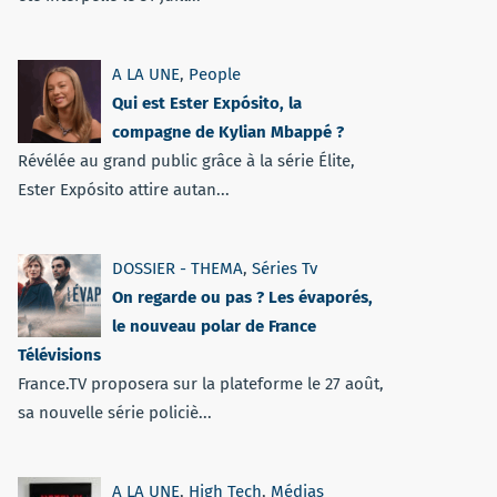
A LA UNE
,
People
Qui est Ester Expósito, la
compagne de Kylian Mbappé ?
Révélée au grand public grâce à la série Élite,
Ester Expósito attire autan...
DOSSIER - THEMA
,
Séries Tv
On regarde ou pas ? Les évaporés,
le nouveau polar de France
Télévisions
France.TV proposera sur la plateforme le 27 août,
sa nouvelle série policiè...
A LA UNE
,
High Tech
,
Médias