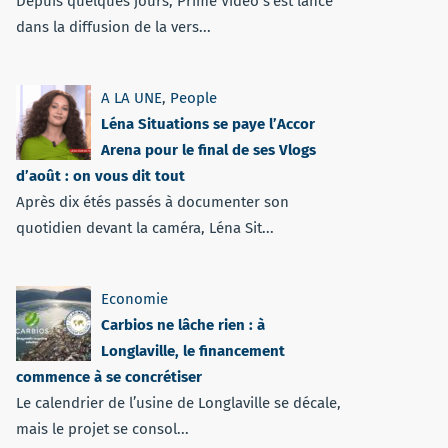
Depuis quelques jours, Prime Vidéo s'est lancé
dans la diffusion de la vers...
A LA UNE
,
People
Léna Situations se paye l’Accor
Arena pour le final de ses Vlogs
d’août : on vous dit tout
Après dix étés passés à documenter son
quotidien devant la caméra, Léna Sit...
Economie
Carbios ne lâche rien : à
Longlaville, le financement
commence à se concrétiser
Le calendrier de l’usine de Longlaville se décale,
mais le projet se consol...