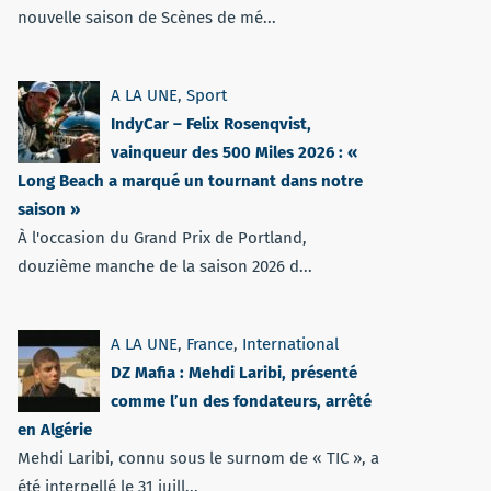
nouvelle saison de Scènes de mé...
A LA UNE
,
Sport
IndyCar – Felix Rosenqvist,
vainqueur des 500 Miles 2026 : «
Long Beach a marqué un tournant dans notre
saison »
À l'occasion du Grand Prix de Portland,
douzième manche de la saison 2026 d...
A LA UNE
,
France
,
International
DZ Mafia : Mehdi Laribi, présenté
comme l’un des fondateurs, arrêté
en Algérie
Mehdi Laribi, connu sous le surnom de « TIC », a
été interpellé le 31 juill...