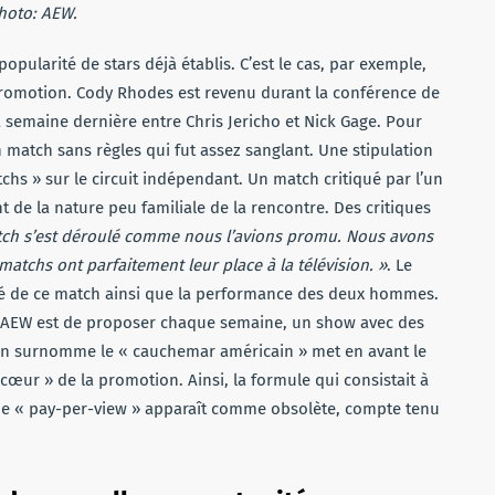
hoto: AEW.
opularité de stars déjà établis. C’est le cas, par exemple,
promotion. Cody Rhodes est revenu durant la conférence de
a semaine dernière entre Chris Jericho et Nick Gage. Pour
match sans règles qui fut assez sanglant. Une stipulation
chs » sur le circuit indépendant. Un match critiqué par l’un
t de la nature peu familiale de la rencontre. Des critiques
tch s’est déroulé comme nous l’avions promu. Nous avons
 matchs ont parfaitement leur place à la télévision. »
. Le
lité de ce match ainsi que la performance des deux hommes.
ez AEW est de proposer chaque semaine, un show avec des
on surnomme le « cauchemar américain » met en avant le
cœur » de la promotion. Ainsi, la formule qui consistait à
de « pay-per-view » apparaît comme obsolète, compte tenu