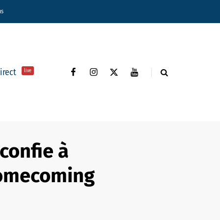
ns
direct
live
confie à
Homecoming