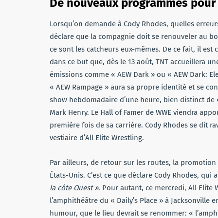
De nouveaux programmes pour 
Lorsqu’on demande à Cody Rhodes, quelles erreurs
déclare que la compagnie doit se renouveler au bon
ce sont les catcheurs eux-mêmes. De ce fait, il est 
dans ce but que, dès le 13 août, TNT accueillera u
émissions comme « AEW Dark » ou « AEW Dark: Eleva
« AEW Rampage » aura sa propre identité et se con
show hebdomadaire d’une heure, bien distinct de 
Mark Henry. Le Hall of Famer de WWE viendra appor
première fois de sa carrière. Cody Rhodes se dit rav
vestiaire d’All Elite Wrestling.
Par ailleurs, de retour sur les routes, la promotio
États-Unis. C’est ce que déclare Cody Rhodes, qui a
la côte Ouest »
. Pour autant, ce mercredi, All Elit
l’amphithéâtre du « Daily’s Place » à Jacksonville e
humour, que le lieu devrait se renommer: « l’amphi