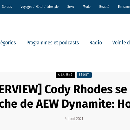
Sorties
Voyages / Hôtel / Lifestyle
Sexo
Mode
Beauté
Émissio
tégories
Programmes et podcasts
Radio
Voir le 
A LA UNE
SPORT
ERVIEW] Cody Rhodes se 
oche de AEW Dynamite: 
4 août 2021