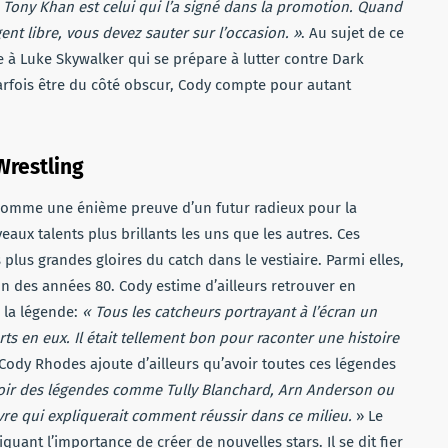
 Tony Khan est celui qui l’a signé dans la promotion. Quand
ent libre, vous devez sauter sur l’occasion. »
. Au sujet de ce
 à Luke Skywalker qui se prépare à lutter contre Dark
arfois être du côté obscur, Cody compte pour autant
Wrestling
 comme une énième preuve d’un futur radieux pour la
aux talents plus brillants les uns que les autres. Ces
plus grandes gloires du catch dans le vestiaire. Parmi elles,
in des années 80. Cody estime d’ailleurs retrouver en
 la légende:
« Tous les catcheurs portrayant à l’écran un
s en eux. Il était tellement bon pour raconter une histoire
 Cody Rhodes ajoute d’ailleurs qu’avoir toutes ces légendes
oir des légendes comme Tully Blanchard, Arn Anderson ou
vre qui expliquerait comment réussir dans ce milieu.
» Le
iquant l’importance de créer de nouvelles stars. Il se dit fier