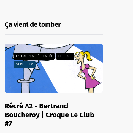
Ça vient de tomber
LA LOI DES SÉRIES 📺
LE CLUB
SÉRIES TV
Récré A2 - Bertrand
Boucheroy | Croque Le Club
#7