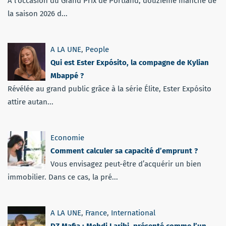
À l'occasion du Grand Prix de Portland, douzième manche de
la saison 2026 d...
A LA UNE
,
People
Qui est Ester Expósito, la compagne de Kylian
Mbappé ?
Révélée au grand public grâce à la série Élite, Ester Expósito
attire autan...
Economie
Comment calculer sa capacité d’emprunt ?
Vous envisagez peut-être d’acquérir un bien
immobilier. Dans ce cas, la pré...
A LA UNE
,
France
,
International
DZ Mafia : Mehdi Laribi, présenté comme l’un