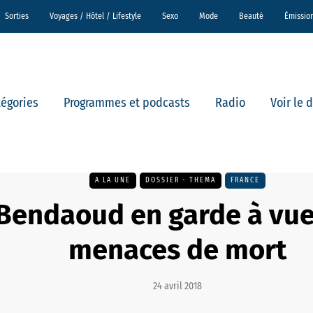
Sorties
Voyages / Hôtel / Lifestyle
Sexo
Mode
Beauté
Émissio
tégories
Programmes et podcasts
Radio
Voir le 
A LA UNE
DOSSIER - THEMA
FRANCE
Bendaoud en garde à vue
menaces de mort
24 avril 2018