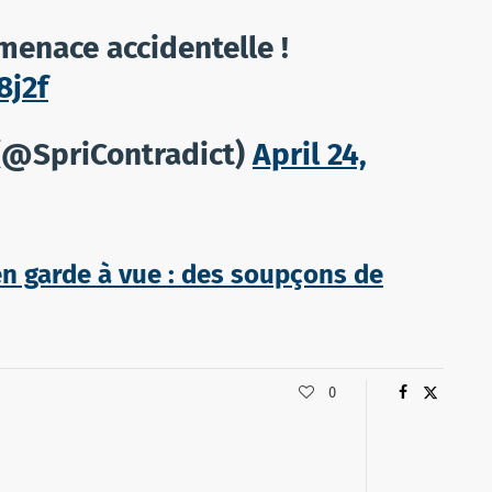
menace accidentelle !
8j2f
 (@SpriContradict)
April 24,
en garde à vue : des soupçons de
0