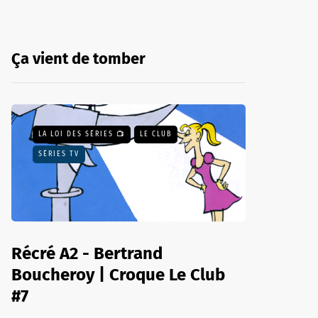
Ça vient de tomber
LA LOI DES SÉRIES 📺
LE CLUB
SÉRIES TV
Récré A2 - Bertrand
Boucheroy | Croque Le Club
#7