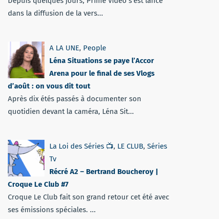
Depuis quelques jours, Prime Vidéo s'est lancé
dans la diffusion de la vers...
A LA UNE
,
People
Léna Situations se paye l’Accor
Arena pour le final de ses Vlogs
d’août : on vous dit tout
Après dix étés passés à documenter son
quotidien devant la caméra, Léna Sit...
La Loi des Séries 📺
,
LE CLUB
,
Séries
Tv
Récré A2 – Bertrand Boucheroy |
Croque Le Club #7
Croque Le Club fait son grand retour cet été avec
ses émissions spéciales. ...