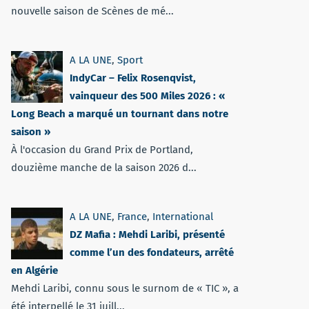
nouvelle saison de Scènes de mé...
A LA UNE
,
Sport
IndyCar – Felix Rosenqvist,
vainqueur des 500 Miles 2026 : «
Long Beach a marqué un tournant dans notre
saison »
À l'occasion du Grand Prix de Portland,
douzième manche de la saison 2026 d...
A LA UNE
,
France
,
International
DZ Mafia : Mehdi Laribi, présenté
comme l’un des fondateurs, arrêté
en Algérie
Mehdi Laribi, connu sous le surnom de « TIC », a
été interpellé le 31 juill...