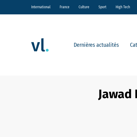
International
France
Culture
Sport
High Tech
Dernières actualités
Ca
Jawad 