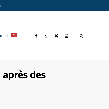
ns
direct
live
 après des