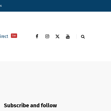
ns
direct
live
Subscribe and follow