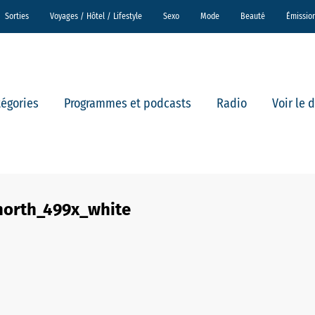
Sorties
Voyages / Hôtel / Lifestyle
Sexo
Mode
Beauté
Émissio
tégories
Programmes et podcasts
Radio
Voir le 
north_499x_white