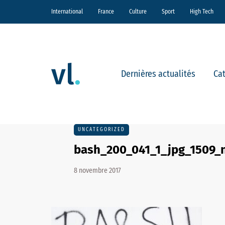
International
France
Culture
Sport
High Tech
Dernières actualités
Ca
UNCATEGORIZED
bash_200_041_1_jpg_1509_
8 novembre 2017