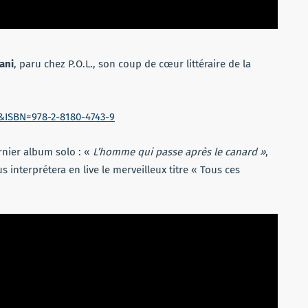
ani
, paru chez P.O.L., son coup de cœur littéraire de la
&ISBN=978-2-8180-4743-9
nier album solo : «
L’homme qui passe après le canard »
,
s interprétera en live le merveilleux titre « Tous ces