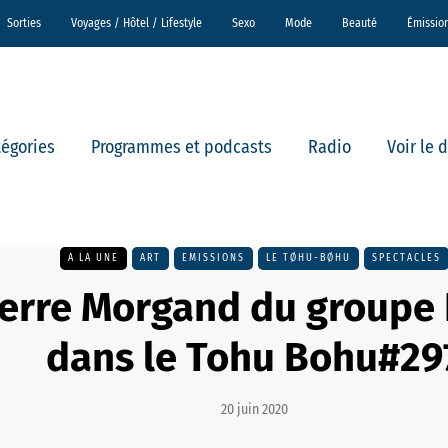
Sorties
Voyages / Hôtel / Lifestyle
Sexo
Mode
Beauté
Émissio
tégories
Programmes et podcasts
Radio
Voir le 
A LA UNE
ART
EMISSIONS
LE TØHU-BØHU
SPECTACLES
ierre Morgand du groupe 
dans le Tohu Bohu#29
20 juin 2020