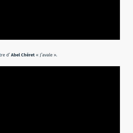
tre d’
Abel Chéret
« J’avale ».