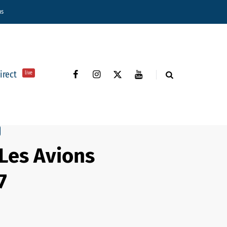
ns
direct
live
Les Avions
7