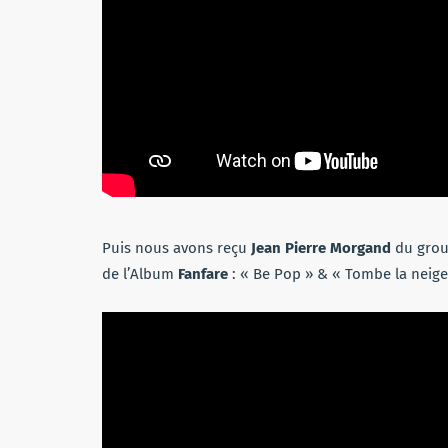
Puis nous avons reçu
Jean Pierre Morgand
du grou
de l’Album
Fanfare
: « Be Pop » & « Tombe la neige ».