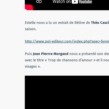
Estelle nous a lu un extrait de Rétine de
Théo Casci
saison.
http://www.pol-editeur.com/index.php?spec=livre
Puis
Jean Pierrre Morgand
nous a présenté son der
avec le titre « Trop de chansons d’amour » et il nou
visages ».