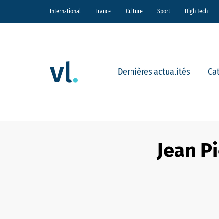
International
France
Culture
Sport
High Tech
Dernières actualités
Ca
Jean P