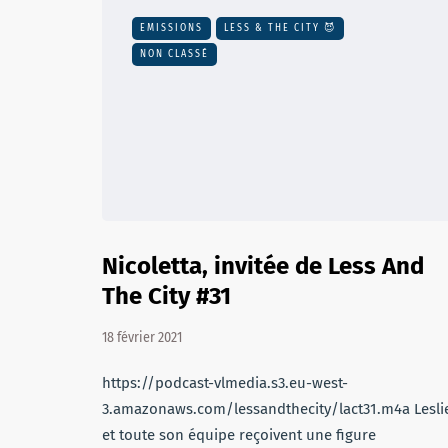
EMISSIONS
LESS & THE CITY 😈
NON CLASSÉ
Nicoletta, invitée de Less And
The City #31
18 février 2021
https://podcast-vlmedia.s3.eu-west-
3.amazonaws.com/lessandthecity/lact31.m4a Lesli
et toute son équipe reçoivent une figure