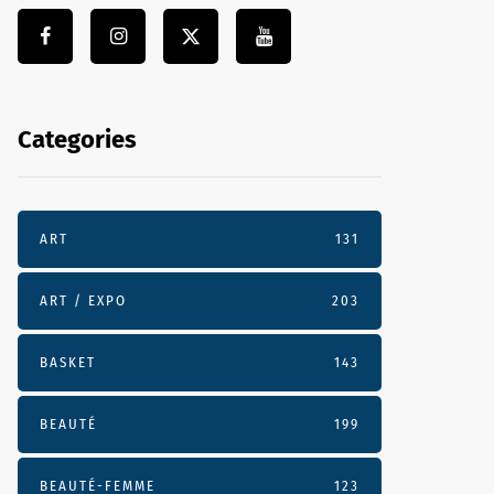
Categories
ART
131
ART / EXPO
203
BASKET
143
BEAUTÉ
199
BEAUTÉ-FEMME
123