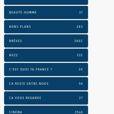
BEAUTÉ-HOMME
37
BONS PLANS
283
BRÈVES
2802
BUZZ
332
C'EST QUOI TA FRANCE ?
30
CA RESTE ENTRE NOUS
56
CA VOUS REGARDE
27
CINÉMA
2546