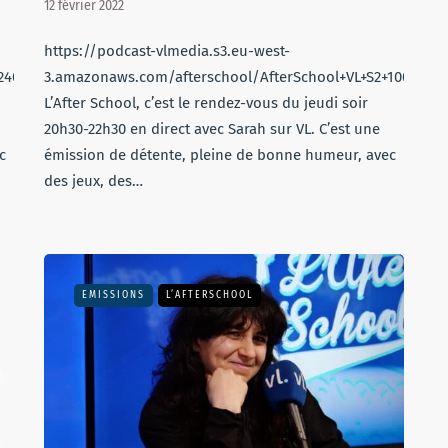
12 février 2022
https://podcast-vlmedia.s3.eu-west-
240322.mp3
3.amazonaws.com/afterschool/AfterSchool+VL+S2+100222.
L’After School, c’est le rendez-vous du jeudi soir
20h30-22h30 en direct avec Sarah sur VL. C’est une
c
émission de détente, pleine de bonne humeur, avec
des jeux, des…
EMISSIONS
L’AFTERSCHOOL