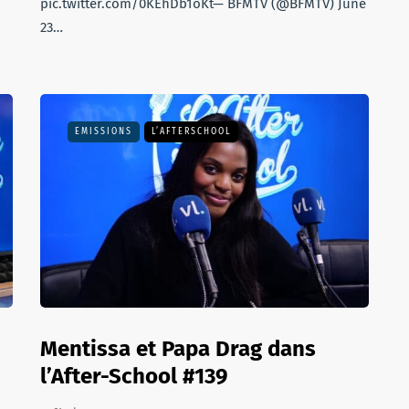
pic.twitter.com/0KEhDb1oKt— BFMTV (@BFMTV) June
23…
EMISSIONS
L’AFTERSCHOOL
Mentissa et Papa Drag dans
l’After-School #139