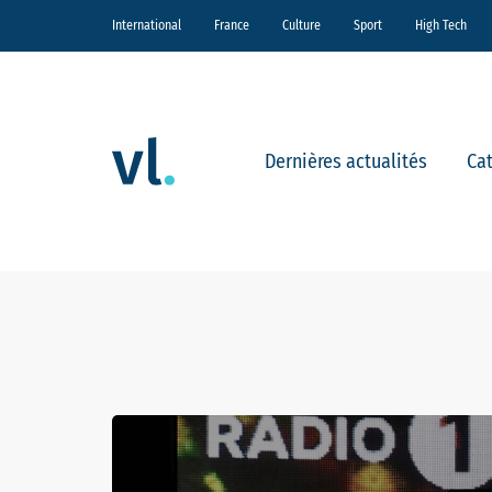
International
France
Culture
Sport
High Tech
Dernières actualités
Ca