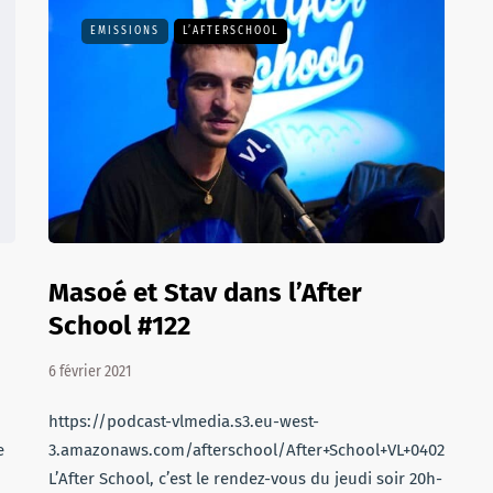
EMISSIONS
L’AFTERSCHOOL
Masoé et Stav dans l’After
School #122
6 février 2021
https://podcast-vlmedia.s3.eu-west-
e
3.amazonaws.com/afterschool/After+School+VL+040221.mp
L’After School, c’est le rendez-vous du jeudi soir 20h-