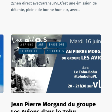
22hen direct avecSarahsurVL.C’est une émission de
détente, pleine de bonne humeur, avec…
A LA UNE
ART
EMISSIONS
LE TØHU-BØHU
SPECTACLES
Jean Pierre Morgand du groupe
Les Avions dans le Tohu