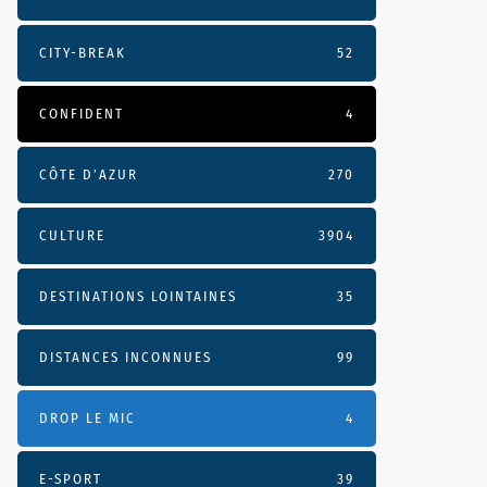
CITY-BREAK
52
CONFIDENT
4
CÔTE D’AZUR
270
CULTURE
3904
DESTINATIONS LOINTAINES
35
DISTANCES INCONNUES
99
DROP LE MIC
4
E-SPORT
39