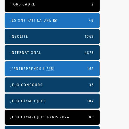
HORS CADRE
2
ILS ONT FAIT LA UNE 📸
48
INSOLITE
1062
INTERNATIONAL
4873
J'ENTREPRENDS ! 🇫🇷
162
JEUX CONCOURS
35
JEUX OLYMPIQUES
104
JEUX OLYMPIQUES PARIS 2024
86