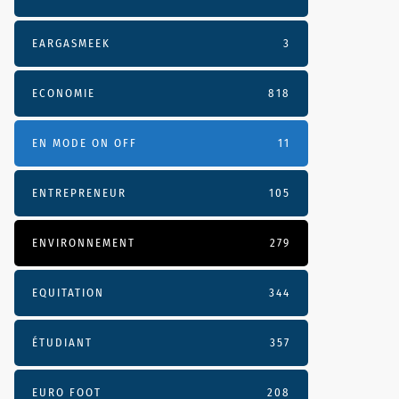
EARGASMEEK
3
mp3
ECONOMIE
818
EN MODE ON OFF
11
ENTREPRENEUR
105
ENVIRONNEMENT
279
EQUITATION
344
ÉTUDIANT
357
EURO FOOT
208