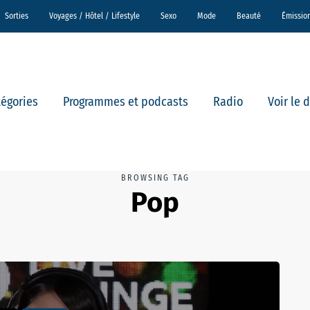
Sorties
Voyages / Hôtel / Lifestyle
Sexo
Mode
Beauté
Émissio
tégories
Programmes et podcasts
Radio
Voir le 
BROWSING TAG
Pop