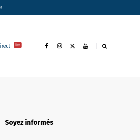
ns
direct
live
Soyez informés