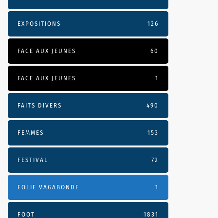
EXPOSITIONS
126
FACE AUX JEUNES
60
FACE AUX JEUNES
1
FAITS DIVERS
490
FEMMES
153
FESTIVAL
72
FOLIE VAGABONDE
1
FOOT
1831