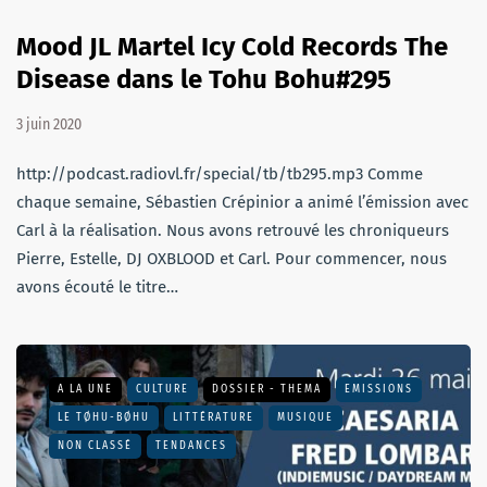
Mood JL Martel Icy Cold Records The
Disease dans le Tohu Bohu#295
3 juin 2020
http://podcast.radiovl.fr/special/tb/tb295.mp3 Comme
chaque semaine, Sébastien Crépinior a animé l’émission avec
Carl à la réalisation. Nous avons retrouvé les chroniqueurs
Pierre, Estelle, DJ OXBLOOD et Carl. Pour commencer, nous
avons écouté le titre…
A LA UNE
CULTURE
DOSSIER - THEMA
EMISSIONS
LE TØHU-BØHU
LITTÉRATURE
MUSIQUE
NON CLASSÉ
TENDANCES