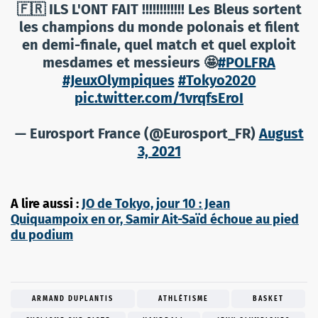
🇫🇷 ILS L'ONT FAIT !!!!!!!!!!!! Les Bleus sortent
les champions du monde polonais et filent
en demi-finale, quel match et quel exploit
mesdames et messieurs 🤩
#POLFRA
#JeuxOlympiques
#Tokyo2020
pic.twitter.com/1vrqfsEroI
— Eurosport France (@Eurosport_FR)
August
3, 2021
A lire aussi :
JO de Tokyo, jour 10 : Jean
Quiquampoix en or, Samir Ait-Saïd échoue au pied
du podium
ARMAND DUPLANTIS
ATHLÉTISME
BASKET