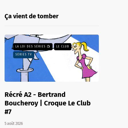
Ça vient de tomber
LA LOI DES SÉRIES 📺
LE CLUB
SÉRIES TV
Récré A2 - Bertrand
Boucheroy | Croque Le Club
#7
5 août 2026