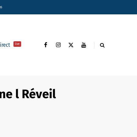
ns
direct
live
ne l Réveil