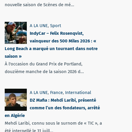
nouvelle saison de Scènes de mé...
A LA UNE
,
Sport
IndyCar – Felix Rosenqvist,
vainqueur des 500 Miles 2026 : «
Long Beach a marqué un tournant dans notre
saison »
À l'occasion du Grand Prix de Portland,
douzième manche de la saison 2026 d...
A LA UNE
,
France
,
International
DZ Mafia : Mehdi Laribi, présenté
comme l’un des fondateurs, arrêté
en Algérie
Mehdi Laribi, connu sous le surnom de « TIC », a
été interpellé le 31 juill...