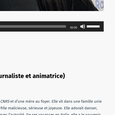
Utilisez
00:00
les
flèches
haut/bas
pour
augmenter
ou
diminuer
ournaliste et animatrice)
le
volume.
u
CNRS
et d’une mère au foyer. Elle vit dans une famille unie
 fille malicieuse, sérieuse et joyeuse. Elle adorait danser,
avec l’autorité. De ses vacances en Italie, elle a le souvenir