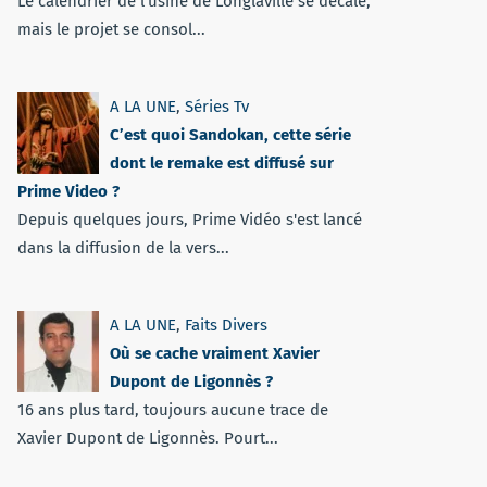
Le calendrier de l’usine de Longlaville se décale,
mais le projet se consol...
A LA UNE
,
Séries Tv
C’est quoi Sandokan, cette série
dont le remake est diffusé sur
Prime Video ?
Depuis quelques jours, Prime Vidéo s'est lancé
dans la diffusion de la vers...
A LA UNE
,
Faits Divers
Où se cache vraiment Xavier
Dupont de Ligonnès ?
16 ans plus tard, toujours aucune trace de
Xavier Dupont de Ligonnès. Pourt...