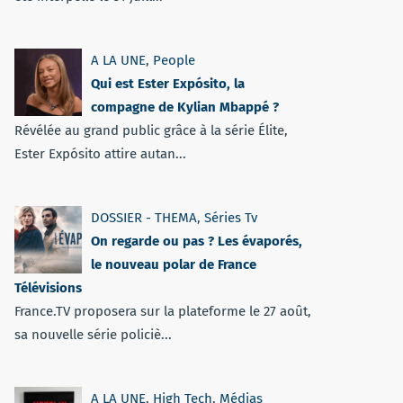
A LA UNE
,
People
Qui est Ester Expósito, la
compagne de Kylian Mbappé ?
Révélée au grand public grâce à la série Élite,
Ester Expósito attire autan...
DOSSIER - THEMA
,
Séries Tv
On regarde ou pas ? Les évaporés,
le nouveau polar de France
Télévisions
France.TV proposera sur la plateforme le 27 août,
sa nouvelle série policiè...
A LA UNE
,
High Tech
,
Médias