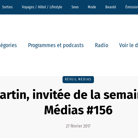
Sorties
Voyages / Hôtel / Lifestyle
Sexo
Mode
Beauté
Émissio
tégories
Programmes et podcasts
Radio
Voir le 
RÉVEIL MÉDIAS
artin, invitée de la semai
Médias #156
27 février 2017