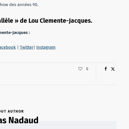
 show des années 90.
allèle » de Lou Clemente-Jacques.
emente-Jacques :
acebook
|
Twitter
|
Instagram
0
OUT AUTHOR
as Nadaud