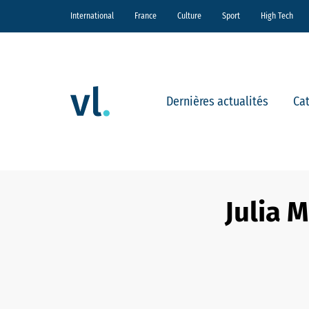
International
France
Culture
Sport
High Tech
Dernières actualités
Ca
Julia M