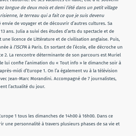
sez longue de deux mois et demi l’été dans un petit village
risienne,
le terreau qui a fait ce que je suis devenu
é envie de voyager et de découvrir d’autres cultures. Sa
3 ans. Julia a suivi des études d’arts du spectacle et de
 une licence de Littérature et de civilisation anglaise. Puis,
année à
l’ISCPA
à Paris. En sortant de l’école, elle décroche un
ce 2. La rencontre déterminante de son parcours est Muriel
e lui confie l’animation du « Tout info » le dimanche soir à
 après-midi d’Europe 1. On l’a également vu à la télévision
 avec Jean-Marc Morandini. Accompagné de 7 journalistes,
ent l’actualité du jour.
r Europe 1 tous les dimanches de 14h00 à 16h00. Dans ce
 une personnalité à travers plusieurs phases de sa vie et